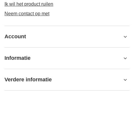
Ik wil het product ruilen
Neem contact op met
Account
Informatie
Verdere informatie
contact@matemundo.nl
MateMundo.nl
,
Ostrowskiego 9/129
,
53-238
Wrocław (Polen)