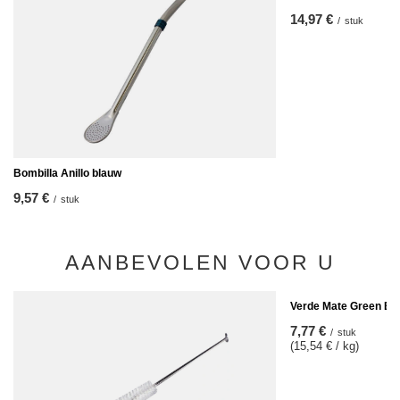
14,97 €
/
stuk
Bombilla Anillo blauw
9,57 €
/
stuk
AANBEVOLEN VOOR U
Verde Mate Green Ene
7,77 €
/
stuk
(15,54 € / kg)