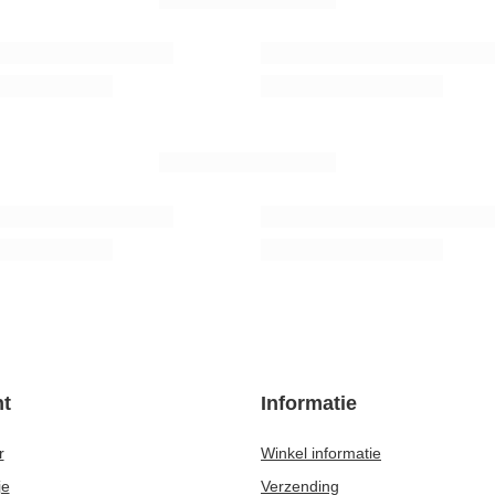
illastro - Palo Santo - diverse
Bombila Anillo rose gold + cleaner
10,37 €
/
stuk
uk
AANBEVOLEN VOOR U
el voor yerba mate
Verde Mate Green Energia Guarana 0,
7,77 €
uk
/
stuk
(15,54 € / kg)
t
Informatie
r
Winkel informatie