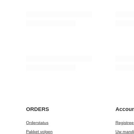
Bombilla Gringo
Houten bomb
kleuren
7,57 €
/
stuk
8,77 €
/
st
Reiniger voor bombilla
Houten lep
3,27 €
4,27 €
/
stuk
/
st
ORDERS
Accoun
Orderstatus
Registree