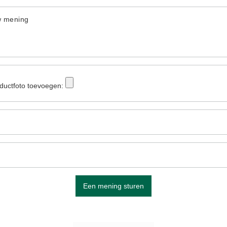
w mening
ductfoto toevoegen:
Een mening sturen
ZIE MEER