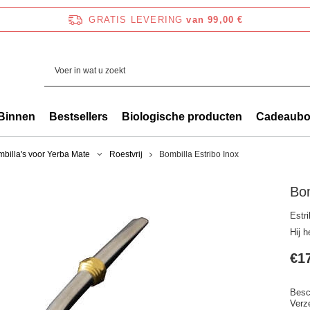
GRATIS LEVERING
van 99,00 €
Binnen
Bestsellers
Biologische producten
Cadeaub
billa's voor Yerba Mate
Roestvrij
Bombilla Estribo Inox
Bom
Estri
Hij h
€1
Besc
Verz