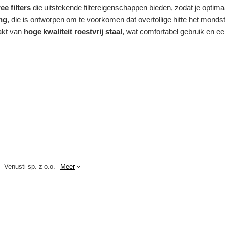
ee filters
die uitstekende filtereigenschappen bieden, zodat je optim
ng
, die is ontworpen om te voorkomen dat overtollige hitte het mondstu
akt van
hoge kwaliteit roestvrij staal
, wat comfortabel gebruik en 
Venusti sp. z o.o.
Meer