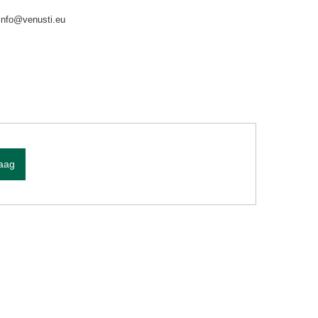
info@venusti.eu
raag