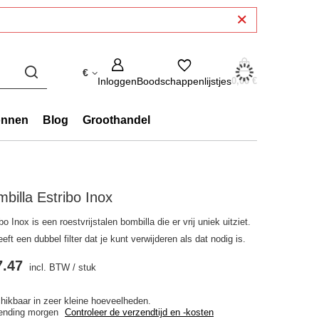
€
Inloggen
Boodschappenlijstjes
0,00 €
onnen
Blog
Groothandel
billa Estribo Inox
bo Inox is een roestvrijstalen bombilla die er vrij uniek uitziet.
eeft een dubbel filter dat je kunt verwijderen als dat nodig is.
7.47
incl. BTW
/
stuk
hikbaar in zeer kleine hoeveelheden
ending
morgen
Controleer de verzendtijd en -kosten