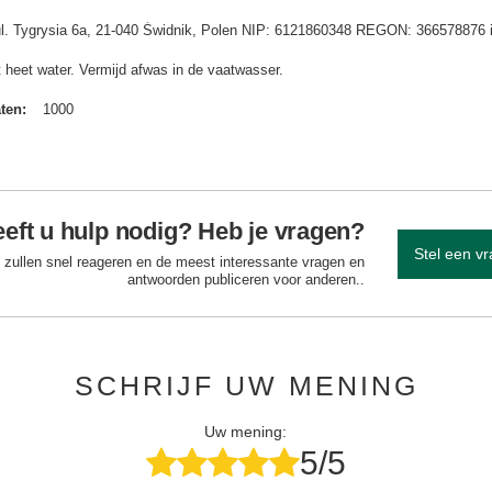
 ul. Tygrysia 6a, 21-040 Świdnik, Polen NIP: 6121860348 REGON: 366578876 
t heet water. Vermijd afwas in de vaatwasser.
aten
1000
eft u hulp nodig? Heb je vragen?
Stel een v
 zullen snel reageren en de meest interessante vragen en
antwoorden publiceren voor anderen..
SCHRIJF UW MENING
Uw mening:
5/5