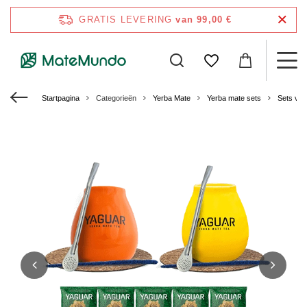
GRATIS LEVERING
van 99,00 €
Startpagina
Categorieën
Yerba Mate
Yerba mate sets
Sets voo