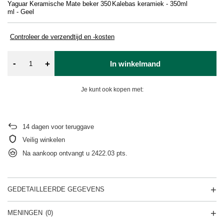
Yaguar Keramische Mate beker 350
Kalebas keramiek - 350ml
Bo
ml - Geel
Controleer de verzendtijd en -kosten
-
+
In winkelmand
Je kunt ook kopen met:
14
dagen voor teruggave
Veilig winkelen
Na aankoop ontvangt u
2422.03 pts.
GEDETAILLEERDE GEGEVENS
MENINGEN
(0)