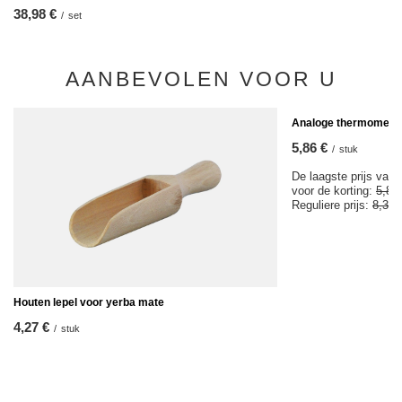
38,98 €
/
set
AANBEVOLEN VOOR U
KOOPJE
Analoge thermomete
5,86 €
/
stuk
De laagste prijs van 
voor de korting:
5,85
Reguliere prijs:
8,37 
Houten lepel voor yerba mate
4,27 €
/
stuk