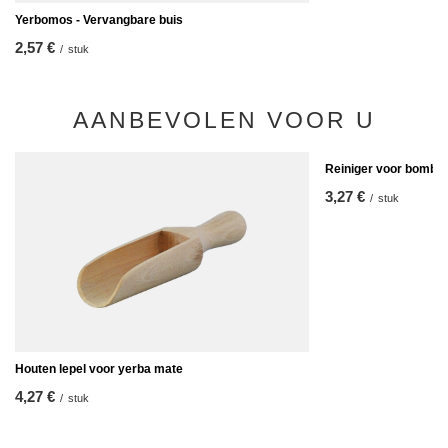
Yerbomos - Vervangbare buis
2,57 €
/
stuk
AANBEVOLEN VOOR U
Reiniger voor bombill
3,27 €
/
stuk
Houten lepel voor yerba mate
4,27 €
/
stuk