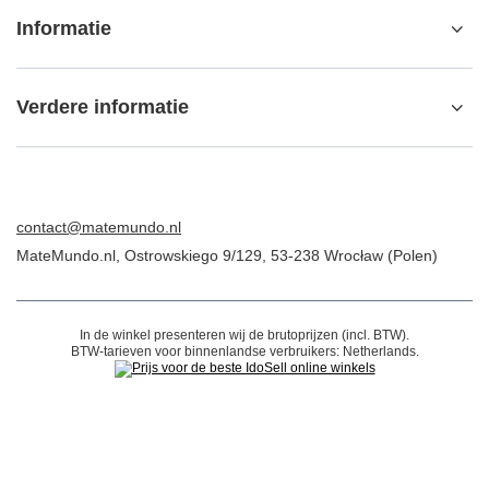
Ik wil het product ruilen
Neem contact op met
Account
Informatie
Verdere informatie
contact@matemundo.nl
MateMundo.nl
,
Ostrowskiego 9/129
,
53-238
Wrocław (Polen)