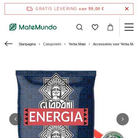
GRATIS LEVERING
van 99,00 €
Startpagina
Categorieën
Yerba Mate
Accessoires voor Yerba Mate