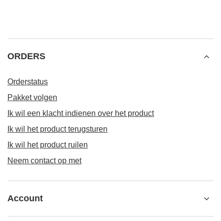
AANBEVOLEN VOOR U
Houten lepel voor yerba mate
Verde Mate Green Ene
4,27 €
7,77 €
/
stuk
/
stuk
(15,54 € / kg)
ORDERS
Orderstatus
Pakket volgen
Ik wil een klacht indienen over het product
Ik wil het product terugsturen