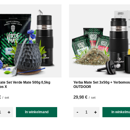
ate Set Verde Mate 500g 0,5kg
Yerba Mate Set 3x50g + Yerbomos
os X
OUTDOOR
€
29,98 €
/
set
/
set
-
+
+
In winkelmand
In winkelm