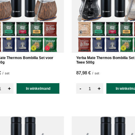
ate Thermos Bombilla Set voor
Yerba Mate Thermos Bombilla Set
00g
Twee 500g
€
87,98 €
/
set
/
set
-
+
+
In winkelmand
In winkelm