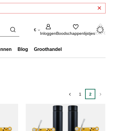
€
Inloggen
Boodschappenlijstjes
0,00 €
onnen
Blog
Groothandel
1
2