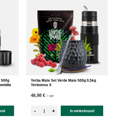
Q 500g
Yerba Mate Set Verde Mate 500g 0,5kg
mbilla
Yerbomos X
46,98 €
/
set
-
+
and
In winkelmand