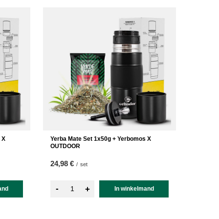
 X
Yerba Mate Set 1x50g + Yerbomos X
OUTDOOR
24,98 €
/
set
-
+
and
In winkelmand