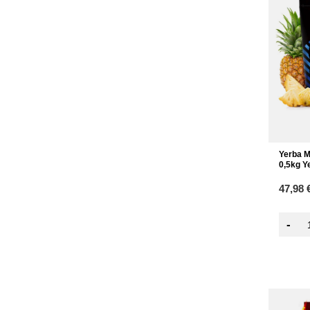
Yerba M
0,5kg Y
47,98 
-