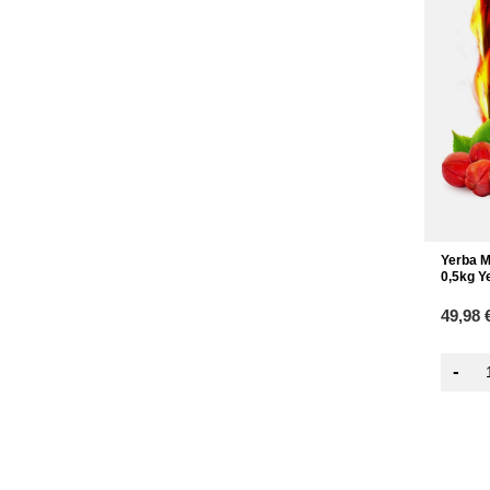
Yerba M
0,5kg Y
49,98 
-