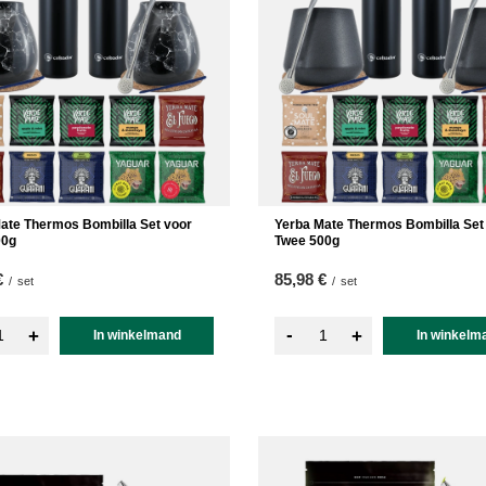
ate Thermos Bombilla Set voor
Yerba Mate Thermos Bombilla Set
00g
Twee 500g
€
85,98 €
/
set
/
set
-
+
+
In winkelmand
In winkelm