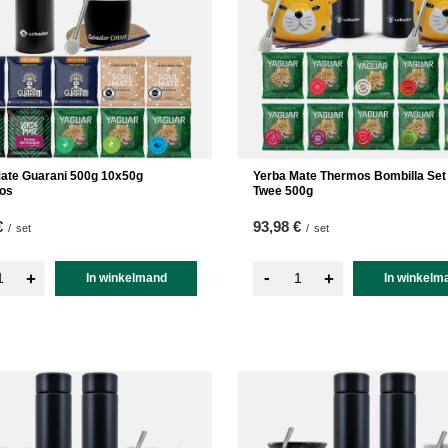
ate Guarani 500g 10x50g
Yerba Mate Thermos Bombilla Set
os
Twee 500g
€
93,98 €
/
set
/
set
-
+
+
In winkelmand
In winkelm