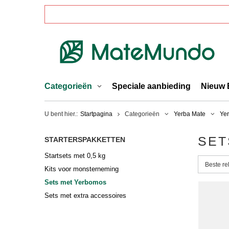
Categorieën
Speciale aanbieding
Nieuw 
U bent hier.:
Startpagina
Categorieën
Yerba Mate
Yer
SET
STARTERSPAKKETTEN
Startsets met 0,5 kg
Sorterin
Beste re
Kits voor monsterneming
Sets met Yerbomos
Sets met extra accessoires