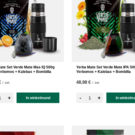
ate Set Verde Mate Mas IQ 500g
Yerba Mate Set Verde Mate IPA 50
erbomos + Kalebas + Bombilla
Yerbomos + Kalebas + Bombilla
€
48,98 €
/
set
/
set
-
+
+
In winkelmand
In winkelm