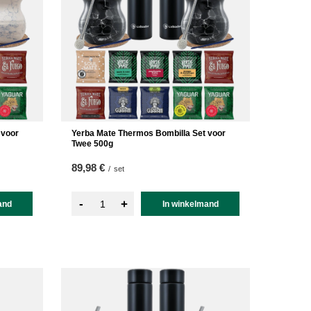
 voor
Yerba Mate Thermos Bombilla Set voor
Twee 500g
89,98 €
/
set
-
+
and
In winkelmand