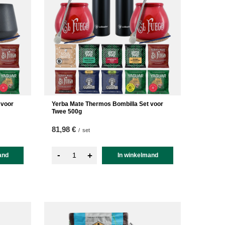
 voor
Yerba Mate Thermos Bombilla Set voor
Twee 500g
81,98 €
/
set
-
+
and
In winkelmand