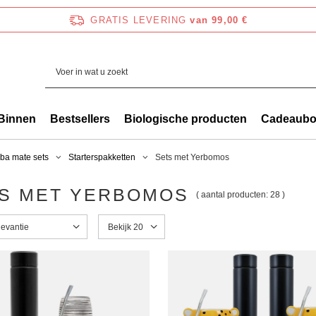
GRATIS LEVERING
van 99,00 €
Binnen
Bestsellers
Biologische producten
Cadeaub
ba mate sets
Starterspakketten
Sets met Yerbomos
S MET YERBOMOS
( aantal producten:
28
)
g wijzigen
levantie
Het aantal weergegeven producten wijzigen
Bekijk 20