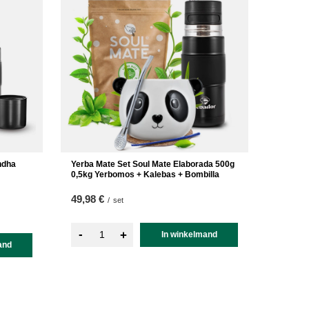
ndha
Yerba Mate Set Soul Mate Elaborada 500g
0,5kg Yerbomos + Kalebas + Bombilla
49,98 €
/
set
-
+
In winkelmand
and