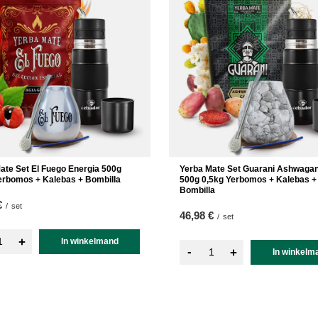
ate Set El Fuego Energia 500g
Yerba Mate Set Guarani Ashwaga
erbomos + Kalebas + Bombilla
500g 0,5kg Yerbomos + Kalebas +
Bombilla
€
/
set
46,98 €
/
set
+
In winkelmand
-
+
In winkelm