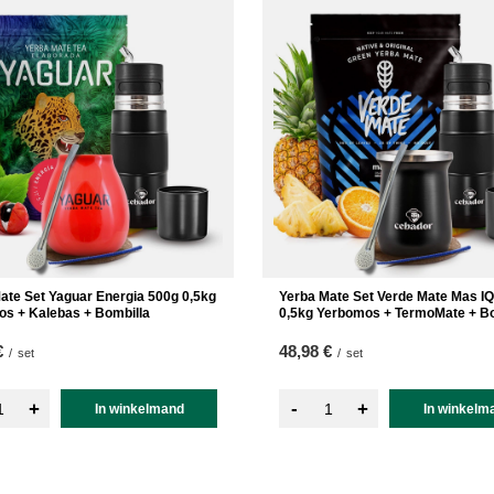
ate Set Yaguar Energia 500g 0,5kg
Yerba Mate Set Verde Mate Mas I
s + Kalebas + Bombilla
0,5kg Yerbomos + TermoMate + Bo
€
48,98 €
/
set
/
set
-
+
+
In winkelmand
In winkelm