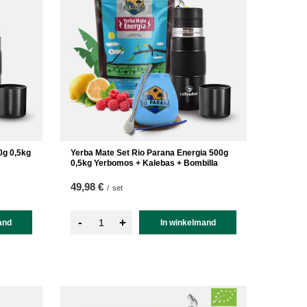
0g 0,5kg
Yerba Mate Set Rio Parana Energia 500g
0,5kg Yerbomos + Kalebas + Bombilla
49,98 €
/
set
-
+
and
In winkelmand