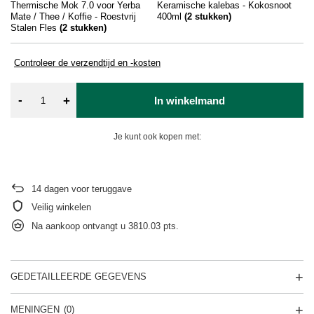
Thermische Mok 7.0 voor Yerba
Keramische kalebas - Kokosnoot
Ya
Mate / Thee / Koffie - Roestvrij
400ml
(
2
stukken)
Stalen Fles
(
2
stukken)
Controleer de verzendtijd en -kosten
-
+
In winkelmand
Je kunt ook kopen met:
14
dagen voor teruggave
Veilig winkelen
Na aankoop ontvangt u
3810.03 pts.
GEDETAILLEERDE GEGEVENS
MENINGEN
(0)