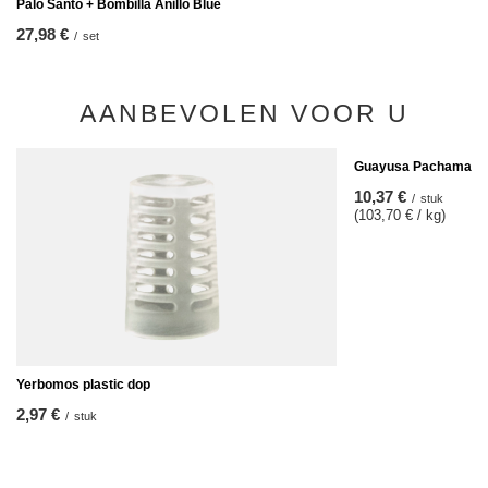
Palo Santo + Bombilla Anillo Blue
27,98 €
/
set
AANBEVOLEN VOOR U
Guayusa Pachamama J
10,37 €
/
stuk
(103,70 € / kg)
Yerbomos plastic dop
2,97 €
/
stuk