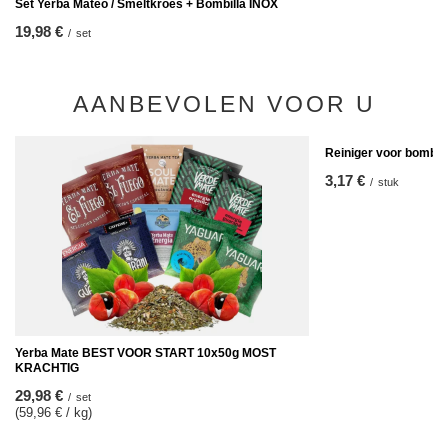
Set Yerba Mateo / Smeltkroes + Bombilla INOX
19,98 €
/
set
AANBEVOLEN VOOR U
Reiniger voor bombill
3,17 €
/
stuk
Yerba Mate BEST VOOR START 10x50g MOST
KRACHTIG
29,98 €
/
set
(59,96 € / kg)