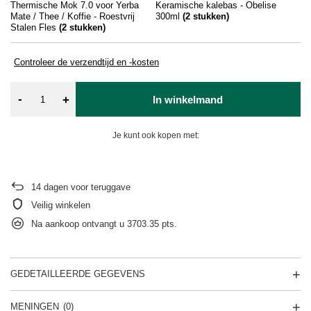
Thermische Mok 7.0 voor Yerba
Keramische kalebas - Obelise
Ya
Mate / Thee / Koffie - Roestvrij
300ml
(
2
stukken)
Stalen Fles
(
2
stukken)
Controleer de verzendtijd en -kosten
-
+
In winkelmand
Je kunt ook kopen met:
14
dagen voor teruggave
Veilig winkelen
Na aankoop ontvangt u
3703.35 pts.
GEDETAILLEERDE GEGEVENS
MENINGEN
(0)