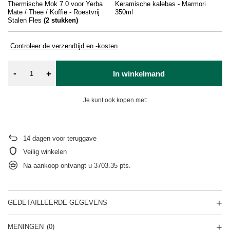
Thermische Mok 7.0 voor Yerba
Keramische kalebas - Marmori
Ke
Mate / Thee / Koffie - Roestvrij
350ml
37
Stalen Fles
(
2
stukken)
Controleer de verzendtijd en -kosten
-
+
In winkelmand
Je kunt ook kopen met:
14
dagen voor teruggave
Veilig winkelen
Na aankoop ontvangt u
3703.35 pts.
GEDETAILLEERDE GEGEVENS
MENINGEN
(0)