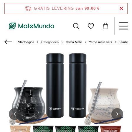
GRATIS LEVERING
van 99,00 €
Startpagina
Categorieën
Yerba Mate
Yerba mate sets
Starters