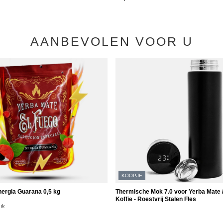
AANBEVOLEN VOOR U
KOOPJE
nergia Guarana 0,5 kg
Thermische Mok 7.0 voor Yerba Mate /
Koffie - Roestvrij Stalen Fles
uk
10,79 €
kg)
/
stuk