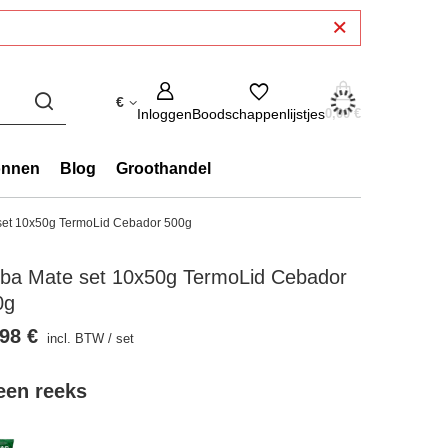
€
Inloggen
Boodschappenlijstjes
0,00 €
onnen
Blog
Groothandel
set 10x50g TermoLid Cebador 500g
rba Mate set 10x50g TermoLid Cebador
0g
98 €
incl. BTW
/
set
 een reeks