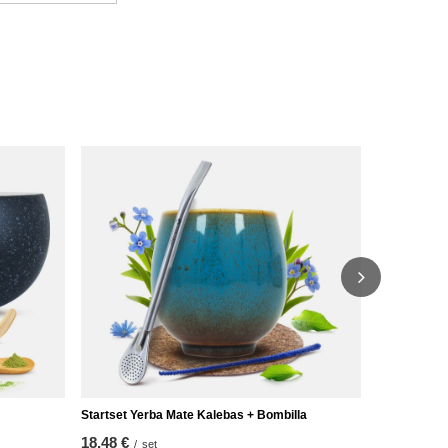
Yerba Mate 
61,98 €
/
se
Startset Yerba Mate Kalebas + Bombilla
18,48 €
/
set