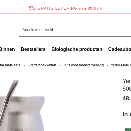
GRATIS LEVERING
van 99,00 €
Binnen
Bestsellers
Biologische producten
Cadeaub
ba mate sets
Starterspakketten
Kits voor monsterneming
Yerba Mate 
Ye
50
48,
In