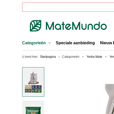
Categorieën
Speciale aanbieding
Nieuw 
U bent hier.:
Startpagina
Categorieën
Yerba Mate
Yer