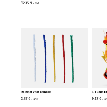
45,98 €
/
set
Reiniger voor bombilla
El Fuego E
2,87 €
9,17 €
/
stuk
/
st
(18,34 € / 