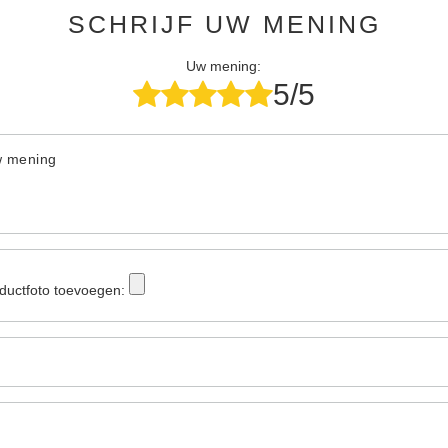
SCHRIJF UW MENING
Uw mening:
5/5
w mening
ductfoto toevoegen: