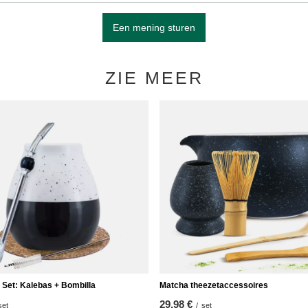
Een mening sturen
ZIE MEER
 Set: Kalebas + Bombilla
Matcha theezetaccessoires
29,98 €
set
/
set