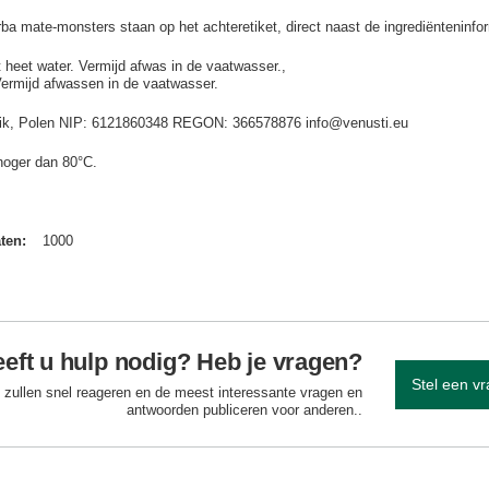
 mate-monsters staan op het achteretiket, direct naast de ingrediënteninfor
t heet water. Vermijd afwas in de vaatwasser.
Vermijd afwassen in de vaatwasser.
idnik, Polen NIP: 6121860348 REGON: 366578876 info@venusti.eu
hoger dan 80°C.
aten
1000
eft u hulp nodig? Heb je vragen?
Stel een v
 zullen snel reageren en de meest interessante vragen en
antwoorden publiceren voor anderen..