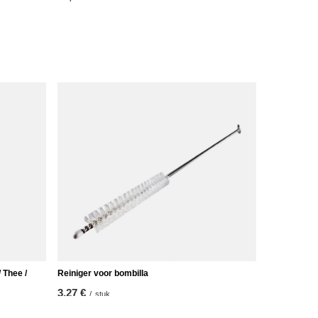
 Thee /
Reiniger voor bombilla
3,27 €
/
stuk