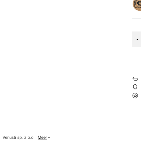
-
Venusti sp. z o.o.
Meer