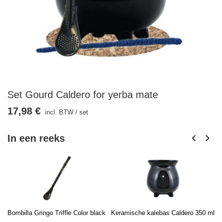
Set Gourd Caldero for yerba mate
17,98 €
incl. BTW
/
set
In een reeks
Bombilla Gringo Triffle Color black
Keramische kalebas Caldero 350 ml
Re