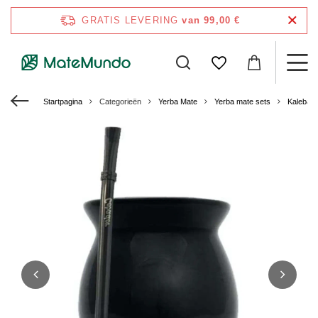
GRATIS LEVERING
van 99,00 €
Startpagina
Categorieën
Yerba Mate
Yerba mate sets
Kalebas 