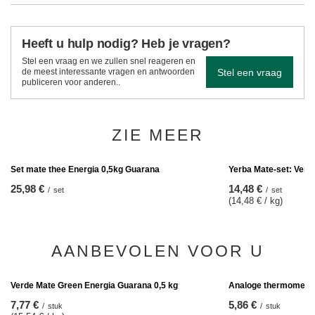
Heeft u hulp nodig? Heb je vragen?
Stel een vraag en we zullen snel reageren en
Stel een vraag
de meest interessante vragen en antwoorden
publiceren voor anderen..
ZIE MEER
Set mate thee Energia 0,5kg Guarana
Yerba Mate-set: Verd
25,98 €
14,48 €
/
set
/
set
(14,48 € / kg)
AANBEVOLEN VOOR U
KOOPJE
Verde Mate Green Energia Guarana 0,5 kg
Analoge thermomete
7,77 €
5,86 €
/
stuk
/
stuk