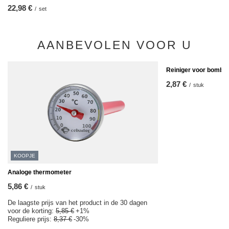
22,98 €
/
set
AANBEVOLEN VOOR U
Reiniger voor bombill
2,87 €
/
stuk
KOOPJE
Analoge thermometer
5,86 €
/
stuk
De laagste prijs van het product in de 30 dagen
voor de korting:
5,85 €
+1%
Reguliere prijs:
8,37 €
-30%