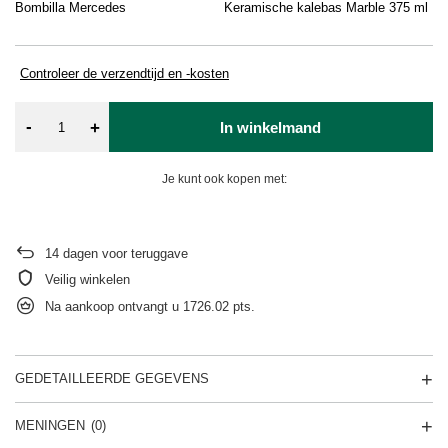
Bombilla Mercedes
Keramische kalebas Marble 375 ml
Ya
Controleer de verzendtijd en -kosten
-
+
In winkelmand
Je kunt ook kopen met:
14
dagen voor teruggave
Veilig winkelen
Na aankoop ontvangt u
1726.02 pts.
GEDETAILLEERDE GEGEVENS
MENINGEN
(0)