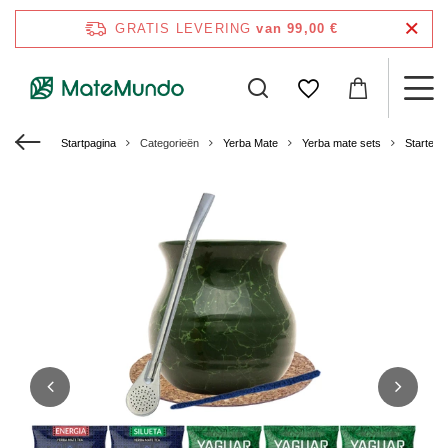
GRATIS LEVERING
van 99,00 €
Startpagina
Categorieën
Yerba Mate
Yerba mate sets
Starters