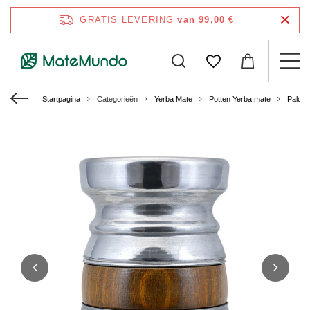
GRATIS LEVERING
van 99,00 €
Startpagina
Categorieën
Yerba Mate
Potten Yerba mate
Palo S