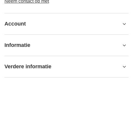
Neem contact op met
Account
Informatie
Verdere informatie
contact@matemundo.nl
MateMundo.nl
,
Ostrowskiego 9/129
,
53-238
Wrocław (Polen)
In de winkel presenteren wij de brutoprijzen (incl. BTW).