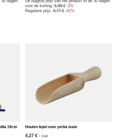
e 30 dagen
De laagste prijs van het product in de 30 dagen
voor de korting:
5,99 €
-3%
Reguliere prijs:
9,77 €
-41%
billa 19cm
Houten lepel voor yerba mate
4,27 €
/
stuk