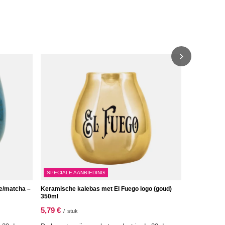
Keramische 
8,37 €
/
stu
SPECIALE AANBIEDING
ee/matcha –
Keramische kalebas met El Fuego logo (goud)
350ml
5,79 €
/
stuk