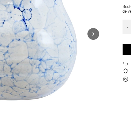
Best
de v
-