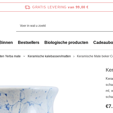
GRATIS LEVERING
van 99,00 €
Binnen
Bestsellers
Biologische producten
Cadeaub
ten Yerba mate
Keramische kalebassen/matten
Keramische Mate beker Ce
Ker
Kera
scha
ml, w
schaa
€7