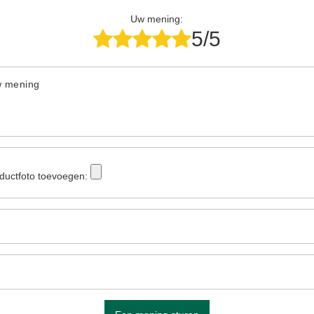
Uw mening:
5/5
w mening
ductfoto toevoegen: