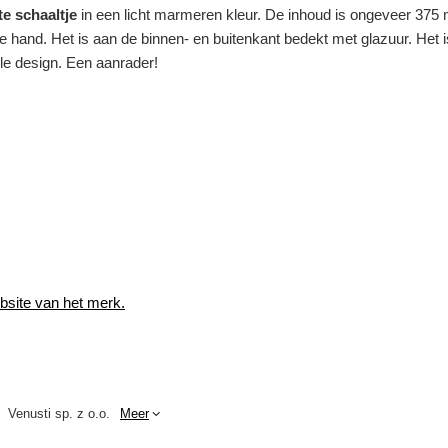
te schaaltje
in een licht marmeren kleur. De inhoud is ongeveer 375 m
 de hand. Het is aan de binnen- en buitenkant bedekt met glazuur. Het 
olle design. Een aanrader!
ebsite van het merk.
Venusti sp. z o.o.
Meer