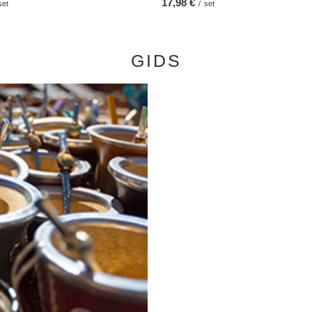
17,98 €
set
/
set
GIDS