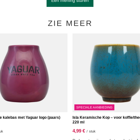
Een mening sturen
ZIE MEER
SPECIALE AANBIEDING
 kalebas met Yaguar logo (paars)
Isla Keramische Kop – voor koffie/th
220 ml
4,99 €
uk
/
stuk