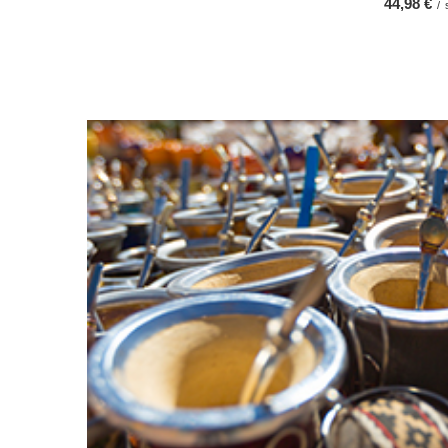
44,98 €
/