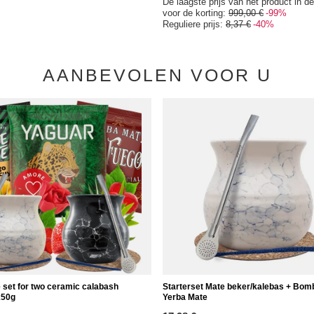
De laagste prijs van het product in d
voor de korting:
999,00 €
-99%
Reguliere prijs:
8,37 €
-40%
AANBEVOLEN VOOR U
 set for two ceramic calabash
Starterset Mate beker/kalebas + Bom
x50g
Yerba Mate