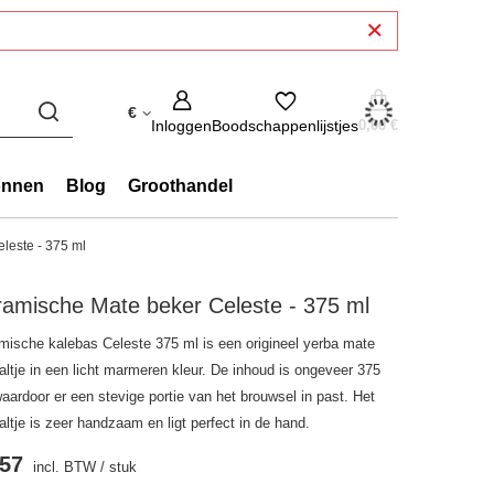
€
Inloggen
Boodschappenlijstjes
0,00 €
onnen
Blog
Groothandel
leste - 375 ml
amische Mate beker Celeste - 375 ml
mische kalebas Celeste 375 ml is een origineel yerba mate
altje in een licht marmeren kleur. De inhoud is ongeveer 375
aardoor er een stevige portie van het brouwsel in past. Het
ltje is zeer handzaam en ligt perfect in de hand.
.57
incl. BTW
/
stuk