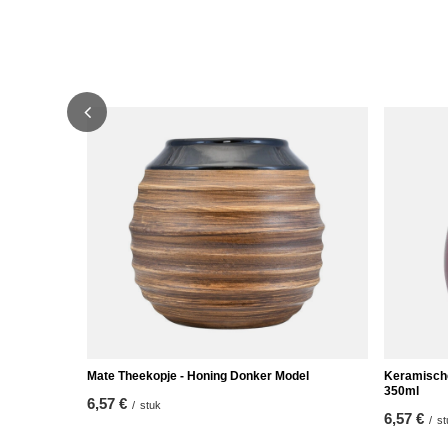
Mate Theekopje - Honing Donker Model
Keramische
350ml
6,57 €
/
stuk
6,57 €
/
st