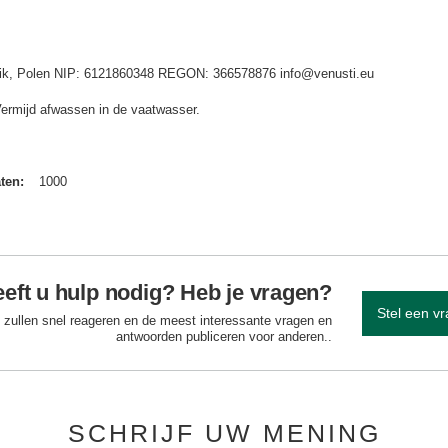
idnik, Polen NIP: 6121860348 REGON: 366578876 info@venusti.eu
Vermijd afwassen in de vaatwasser.
aten
1000
eft u hulp nodig? Heb je vragen?
Stel een v
 zullen snel reageren en de meest interessante vragen en
antwoorden publiceren voor anderen..
SCHRIJF UW MENING