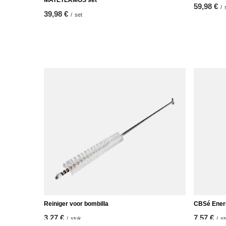
MATETERMOS set
59,98 €
/
39,98 €
/
set
Reiniger voor bombilla
CBSé Energ
3,27 €
7,57 €
/
stuk
/
st