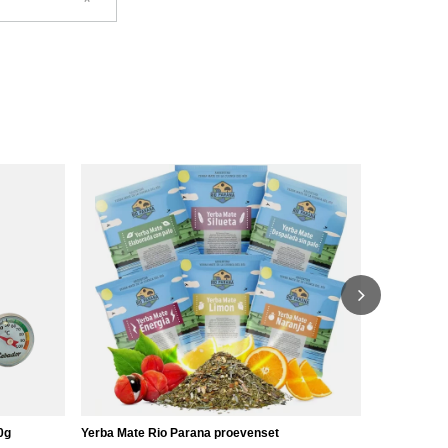
Set mate th
25,98 €
/
se
0g
Yerba Mate Rio Parana proevenset