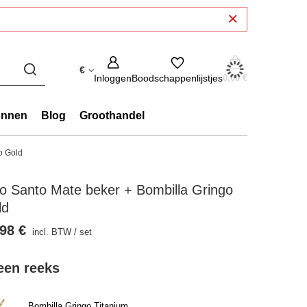
€
Inloggen
Boodschappenlijstjes
0,00 €
onnen
Blog
Groothandel
o Gold
o Santo Mate beker + Bombilla Gringo
ld
98 €
incl. BTW
/
set
 een reeks
Bombilla Gringo Titanium