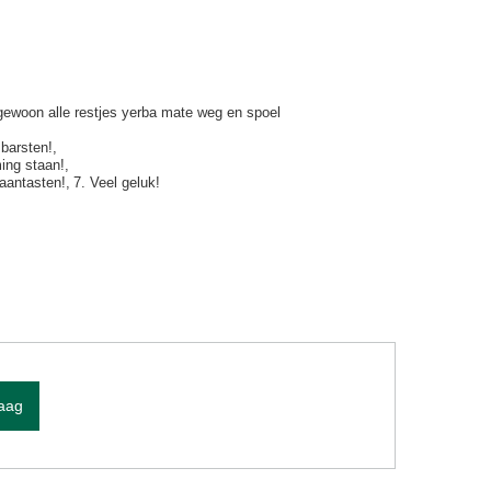
ewoon alle restjes yerba mate weg en spoel
 barsten!
ing staan!
 aantasten!
7. Veel geluk!
raag