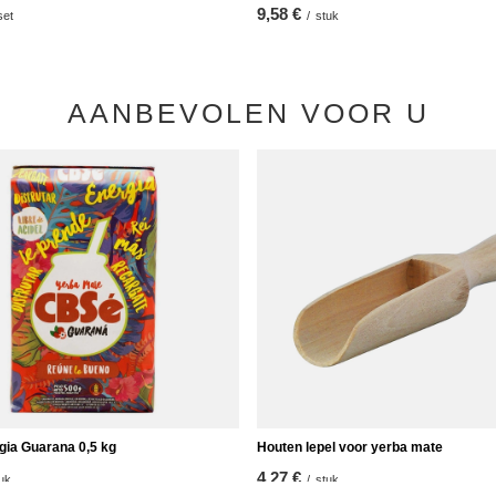
9,58 €
set
/
stuk
AANBEVOLEN VOOR U
ia Guarana 0,5 kg
Houten lepel voor yerba mate
4,27 €
uk
/
stuk