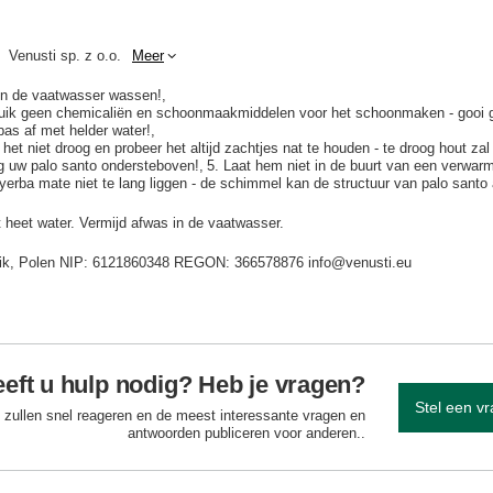
Venusti sp. z o.o.
Meer
 in de vaatwasser wassen!
uik geen chemicaliën en schoonmaakmiddelen voor het schoonmaken - gooi g
bas af met helder water!
 het niet droog en probeer het altijd zachtjes nat te houden - te droog hout zal
g uw palo santo ondersteboven!
5. Laat hem niet in de buurt van een verwarm
 yerba mate niet te lang liggen - de schimmel kan de structuur van palo santo
t heet water. Vermijd afwas in de vaatwasser.
idnik, Polen NIP: 6121860348 REGON: 366578876 info@venusti.eu
eft u hulp nodig? Heb je vragen?
Stel een v
 zullen snel reageren en de meest interessante vragen en
antwoorden publiceren voor anderen..