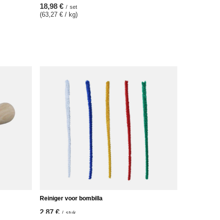
18,98 €
/
set
(63,27 € / kg)
Reiniger voor bombilla
2,87 €
/
stuk