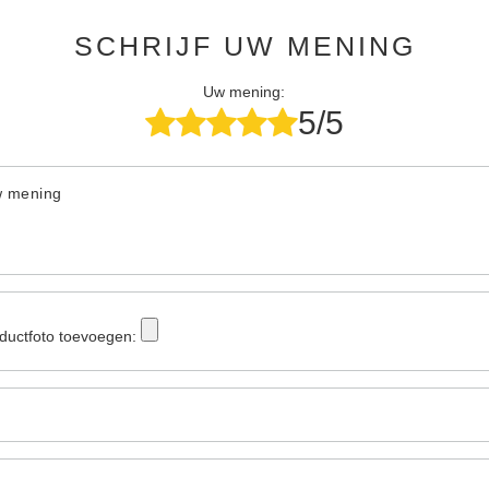
SCHRIJF UW MENING
Uw mening:
5/5
w mening
ductfoto toevoegen: