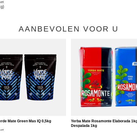
set
kg)
AANBEVOLEN VOOR U
erde Mate Green Mas IQ 0,5kg
Yerba Mate Rosamonte Elaborada 1kg
Despalada 1kg
set
24,98 €
kg)
/
set