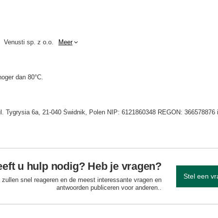
Venusti sp. z o.o.
Meer
hoger dan 80°C.
 ul. Tygrysia 6a, 21-040 Świdnik, Polen NIP: 6121860348 REGON: 366578876 
eft u hulp nodig? Heb je vragen?
Stel een v
 zullen snel reageren en de meest interessante vragen en
antwoorden publiceren voor anderen..