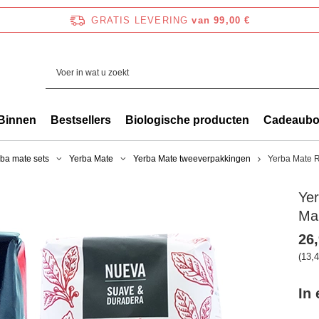
GRATIS LEVERING
van 99,00 €
Binnen
Bestsellers
Biologische producten
Cadeaub
ba mate sets
Yerba Mate
Yerba Mate tweeverpakkingen
Yerba Mate R
Ye
Ma
26,
(13,4
In