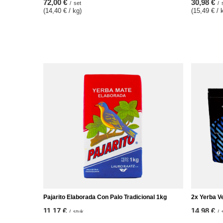
72,00 €
30,98 €
/
set
/
(14,40 € / kg)
(15,49 € / 
Pajarito Elaborada Con Palo Tradicional 1kg
2x Yerba V
11,17 €
14,98 €
/
stuk
/
(11,17 € / kg)
(14,98 € / 