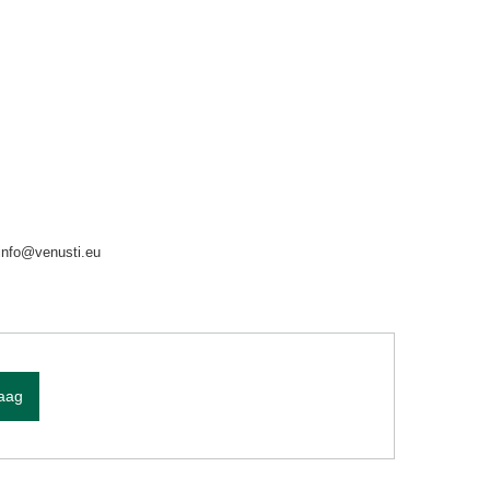
info@venusti.eu
raag