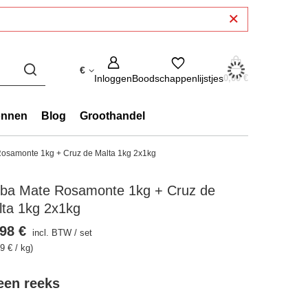
€
Inloggen
Boodschappenlijstjes
0,00 €
onnen
Blog
Groothandel
osamonte 1kg + Cruz de Malta 1kg 2x1kg
rba Mate Rosamonte 1kg + Cruz de
lta 1kg 2x1kg
98 €
incl. BTW
/
set
9 € / kg)
 een reeks