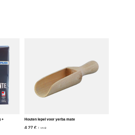
 +
Houten lepel voor yerba mate
4,27 €
/
stuk