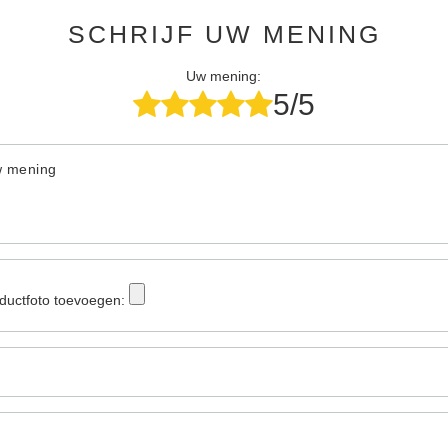
SCHRIJF UW MENING
Uw mening:
5/5
w mening
ductfoto toevoegen: