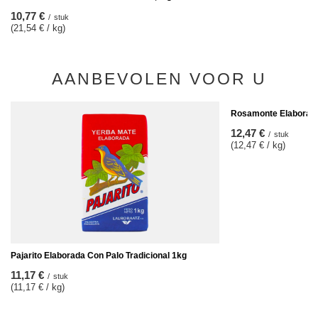
10,77 €
/
stuk
(21,54 € / kg)
AANBEVOLEN VOOR U
Rosamonte Elaborada 
12,47 €
/
stuk
(12,47 € / kg)
Pajarito Elaborada Con Palo Tradicional 1kg
11,17 €
/
stuk
(11,17 € / kg)