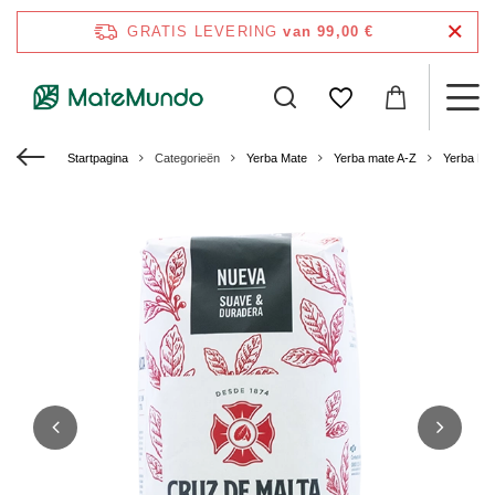
GRATIS LEVERING
van 99,00 €
Startpagina
Categorieën
Yerba Mate
Yerba mate A-Z
Yerba Ma