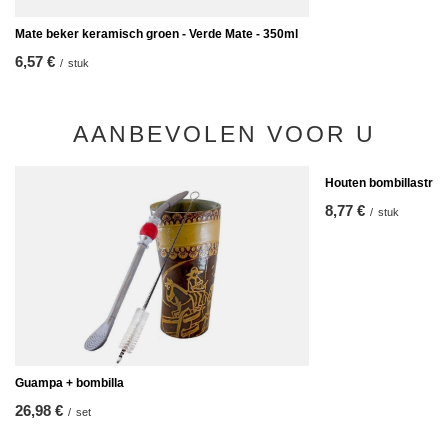
Mate beker keramisch groen - Verde Mate - 350ml
6,57 €
/
stuk
AANBEVOLEN VOOR U
Houten bombillastro -
8,77 €
/
stuk
Guampa + bombilla
26,98 €
/
set