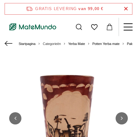
GRATIS LEVERING
van 99,00 €
Startpagina
Categorieën
Yerba Mate
Potten Yerba mate
Palo S