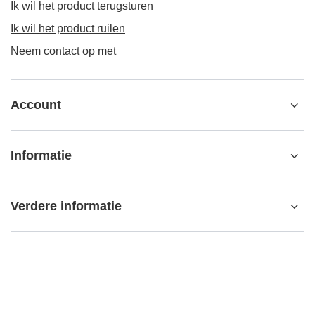
Ik wil het product terugsturen
Ik wil het product ruilen
Neem contact op met
Account
Informatie
Verdere informatie
contact@matemundo.nl
MateMundo.nl
,
Ostrowskiego 9/129
,
53-238
Wrocław (Polen)