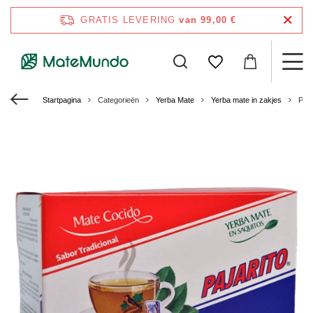
GRATIS LEVERING
van 99,00 €
Startpagina
Categorieën
Yerba Mate
Yerba mate in zakjes
Paja