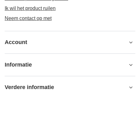
Ik wil het product ruilen
Neem contact op met
Account
Informatie
Verdere informatie
contact@matemundo.nl
MateMundo.nl
,
Ostrowskiego 9/129
,
53-238
Wrocław (Polen)