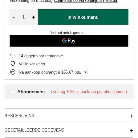
Verzending
op maandag
Controleer de verzendtijd en -kosten
-
+
In winkelmand
Je kunt ook kopen met:
14
dagen voor teruggave
Veilig winkelen
Na aankoop ontvangt u
165.67 pts.
Abonnement
(Korting
10%
bij aankoop per abonnement)
BESCHRIJVING
GEDETAILLEERDE GEGEVENS