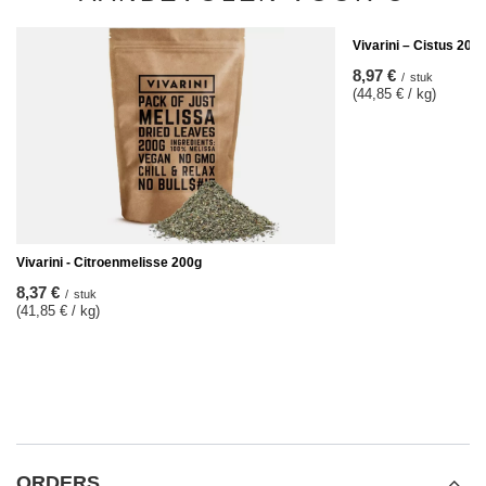
Vivarini – Cistus 200 
8,97 €
/
stuk
(44,85 € / kg)
Vivarini - Citroenmelisse 200g
8,37 €
/
stuk
(41,85 € / kg)
ORDERS