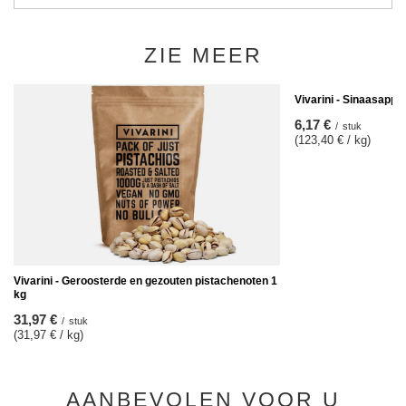
ZIE MEER
Vivarini - Sinaasappel
6,17 €
/
stuk
(123,40 € / kg)
Vivarini - Geroosterde en gezouten pistachenoten 1
kg
31,97 €
/
stuk
(31,97 € / kg)
AANBEVOLEN VOOR U