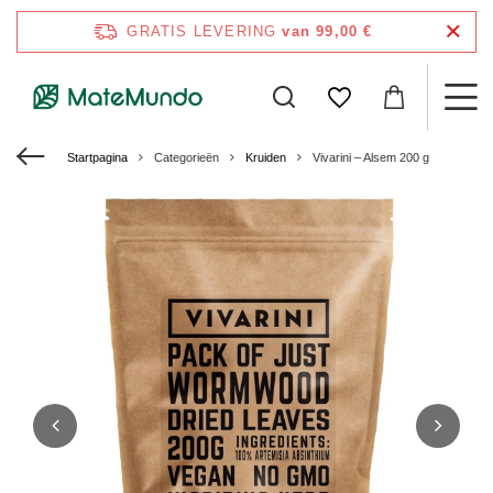
GRATIS LEVERING
van 99,00 €
Startpagina
Categorieën
Kruiden
Vivarini – Alsem 200 g