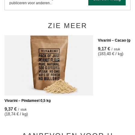
publiceren voor anderen..
ZIE MEER
Vivarini – Cacao (ge
9,17 €
/
stuk
(183,40 € / kg)
Vivarini – Pindameel 0,5 kg
9,37 €
/
stuk
(18,74 € / kg)