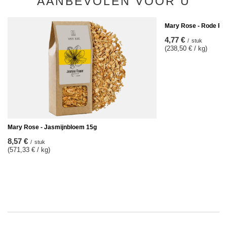
AANBEVOLEN VOOR U
Mary Rose - Rode Roo
4,77 €
/
stuk
(238,50 € / kg)
Mary Rose - Jasmijnbloem 15g
8,57 €
/
stuk
(571,33 € / kg)