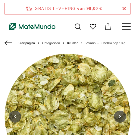
GRATIS LEVERING
van 99,00 €
Startpagina
Categorieën
Kruiden
Vivarini – Lubelski hop 10 g