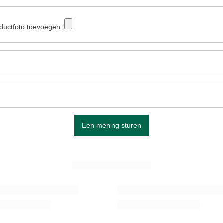
ductfoto toevoegen:
Een mening sturen
ZIE MEER
 geschenkset 500g
Kalebas Caldero instellen voor yerba
15,48 €
set
/
set