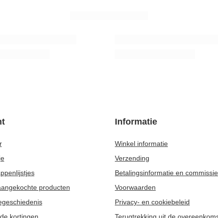
AANBEVOLEN VOOR U
 Green Energia Guarana 0,5 kg
Verde Mate Green Frutos Tropicales 0
7,77 €
uk
/
stuk
kg)
(15,54 € / kg)
t
Informatie
r
Winkel informatie
je
Verzending
penlijstjes
Betalingsinformatie en commissi
 aangekochte producten
Voorwaarden