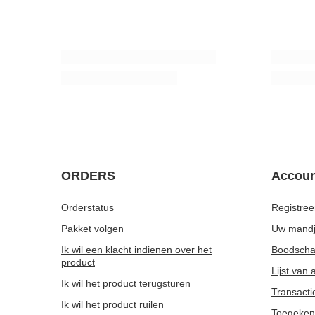
Houten lepel voor yerba mate
Verde Mate
4,27 €
7,77 €
/
stuk
/
st
(15,54 € / 
ORDERS
Accoun
Orderstatus
Registree
Pakket volgen
Uw mand
Ik wil een klacht indienen over het
Boodschap
product
Lijst van
Ik wil het product terugsturen