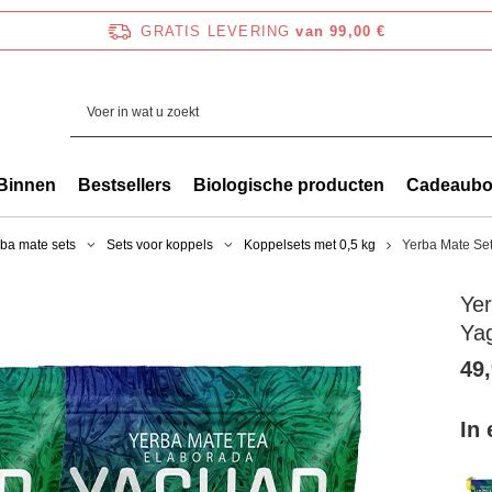
GRATIS LEVERING
van 99,00 €
Binnen
Bestsellers
Biologische producten
Cadeaub
ba mate sets
Sets voor koppels
Koppelsets met 0,5 kg
Yerba Mate Se
Ye
Ya
49,
In