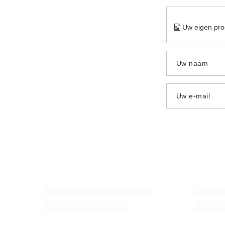
Uw eigen pro
Uw naam
Uw e-mail
Yerba Mate start 1KG DE KRACHTIGSTE
Yerba Mate
CATEGORIE 1000g
32,98 €
/
34,98 €
/
set