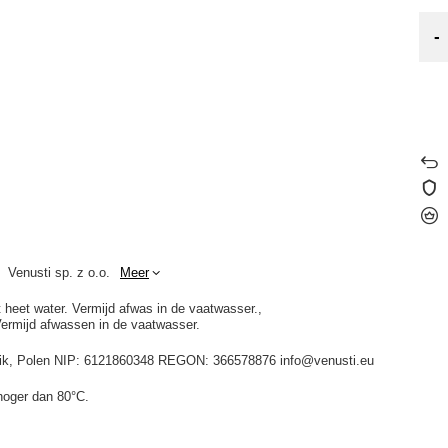
-
Venusti sp. z o.o.
Meer
t heet water. Vermijd afwas in de vaatwasser.
Vermijd afwassen in de vaatwasser.
idnik, Polen NIP: 6121860348 REGON: 366578876 info@venusti.eu
hoger dan 80°C.