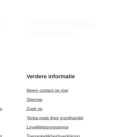
,5 kg
CBSé Naranja 0,5 kg
9,37 €
/
stuk
(18,74 € / kg)
Verdere informatie
Neem contact op met
Sitemap
es
Zoek op
Yerba mate thee groothandel