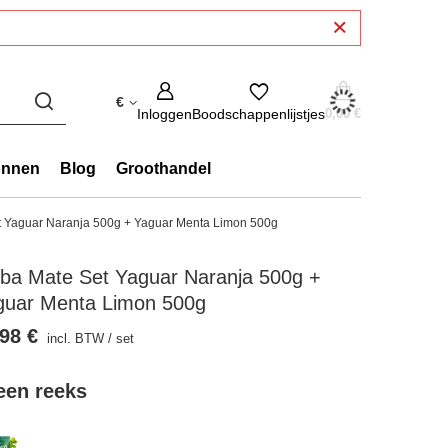
€
Inloggen
Boodschappenlijstjes
0,00 €
onnen
Blog
Groothandel
t Yaguar Naranja 500g + Yaguar Menta Limon 500g
rba Mate Set Yaguar Naranja 500g +
guar Menta Limon 500g
98 €
incl. BTW
/
set
 een reeks