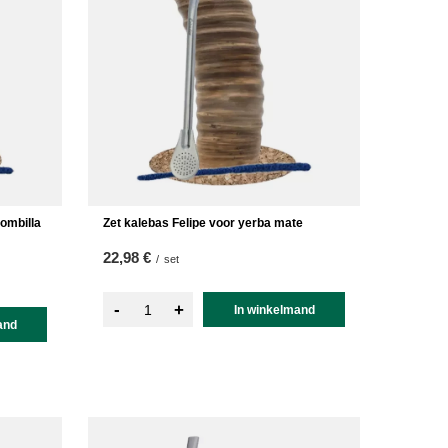
ombilla
Zet kalebas Felipe voor yerba mate
22,98 €
/
set
-
+
In winkelmand
and