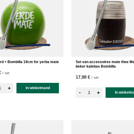
rd + Bombilla 19cm for yerba mate
Set van accessoires mate thee M
beker kalebas Bombilla
€
/
set
17,98 €
/
set
+
In winkelmand
-
+
In winkelm