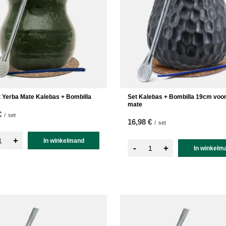
t Yerba Mate Kalebas + Bombilla
Set Kalebas + Bombilla 19cm voo
mate
€
/
set
16,98 €
/
set
+
In winkelmand
-
+
In winkelm