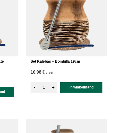
ate
Set Kalebas + Bombilla 19cm
16,98 €
/
set
-
+
In winkelmand
and