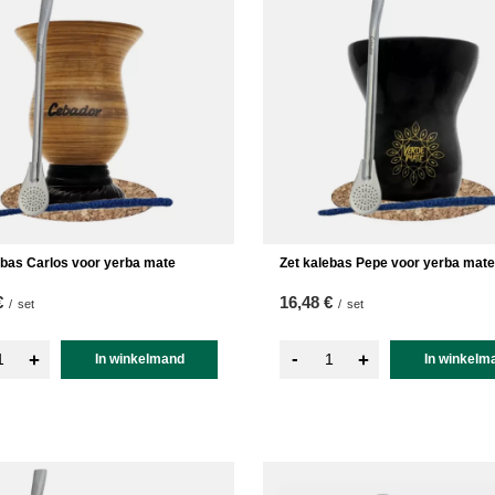
ebas Carlos voor yerba mate
Zet kalebas Pepe voor yerba mate
€
16,48 €
/
set
/
set
-
+
+
In winkelmand
In winkelm