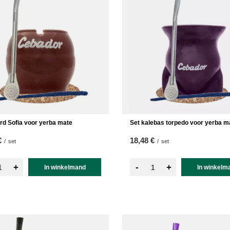
rd Sofia voor yerba mate
Set kalebas torpedo voor yerba m
€
18,48 €
/
set
/
set
-
+
+
In winkelmand
In winkelm