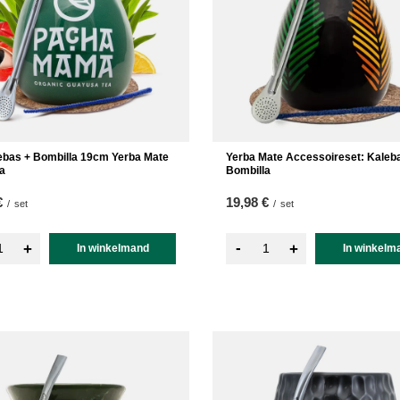
ebas + Bombilla 19cm Yerba Mate
Yerba Mate Accessoireset: Kaleb
a
Bombilla
€
19,98 €
/
set
/
set
-
+
+
In winkelmand
In winkelm