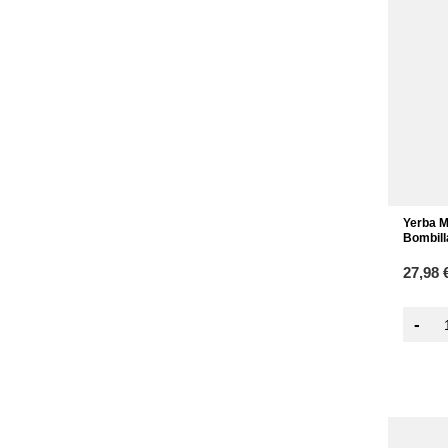
Yerba M
Bombill
27,98 
-