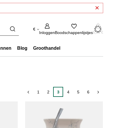
€
Inloggen
Boodschappenlijstjes
0,00 €
onnen
Blog
Groothandel
1
2
3
4
5
6