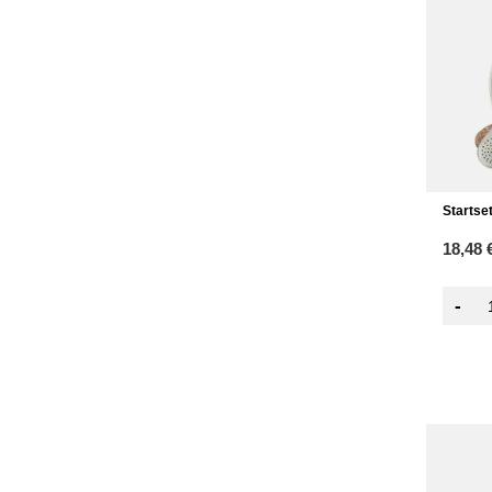
Startse
18,48 
-