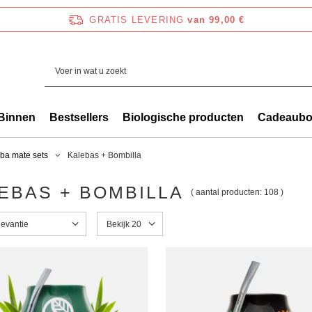
GRATIS LEVERING
van 99,00 €
Binnen
Bestsellers
Biologische producten
Cadeaub
ba mate sets
Kalebas + Bombilla
EBAS + BOMBILLA
( aantal producten:
108
)
g wijzigen
levantie
Het aantal weergegeven producten wijzigen
Bekijk 20