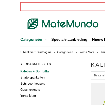
Categorieën
Speciale aanbieding
Nieuw 
U bent hier.:
Startpagina
Categorieën
Yerba Mate
Yer
KAL
YERBA MATE SETS
Kalebas + Bombilla
Sorterin
Beste re
Starterspakketten
Sets voor koppels
Geschenksets
Yerba Mate