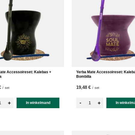
ate Accessoireset: Kalebas +
Yerba Mate Accessoireset: Kaleb
a
Bombilla
€
19,48 €
/
set
/
set
-
+
+
In winkelmand
In winkelm