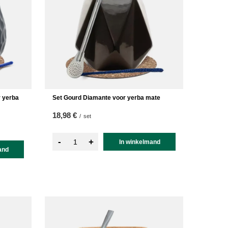
r yerba
Set Gourd Diamante voor yerba mate
18,98 €
/
set
-
+
In winkelmand
and