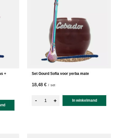
as +
Set Gourd Sofia voor yerba mate
18,48 €
/
set
-
+
In winkelmand
and