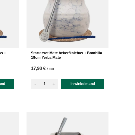
as +
Starterset Mate beker/kalebas + Bombilla
19cm Yerba Mate
17,98 €
/
set
-
+
and
In winkelmand