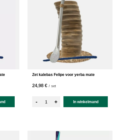
ate
Zet kalebas Felipe voor yerba mate
24,98 €
/
set
-
+
and
In winkelmand