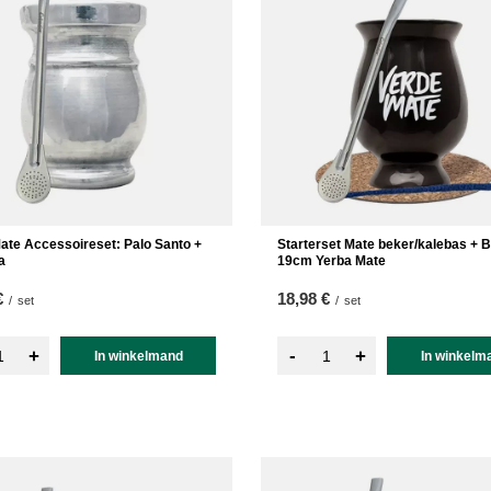
ate Accessoireset: Palo Santo +
Starterset Mate beker/kalebas + B
a
19cm Yerba Mate
€
18,98 €
/
set
/
set
-
+
+
In winkelmand
In winkelm