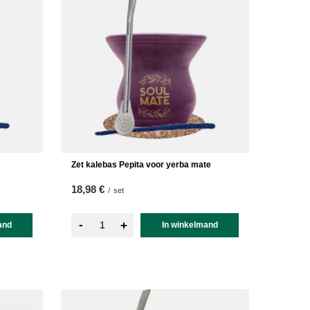
Zet kalebas Pepita voor yerba mate
18,98 €
/
set
-
+
and
In winkelmand