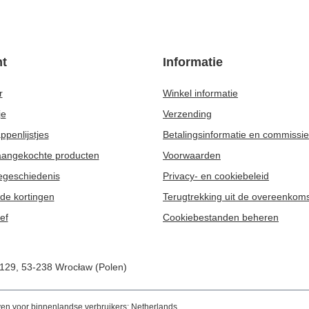
t
Informatie
r
Winkel informatie
je
Verzending
penlijstjes
Betalingsinformatie en commissi
 aangekochte producten
Voorwaarden
egeschiedenis
Privacy- en cookiebeleid
de kortingen
Terugtrekking uit de overeenkom
ef
Cookiebestanden beheren
/129
,
53-238
Wrocław (Polen)