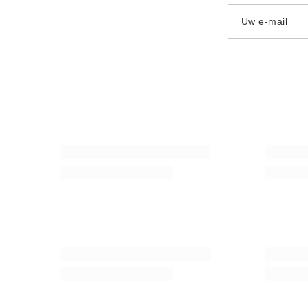
Uw e-mail
Set mate thee Energia 0,5 kg Guarana
Set Yerba 
thermosfle
40,98 €
/
set
61,98 €
/
Verde Mate Green Energia Guarana 0,5 kg
Reiniger vo
7,77 €
2,87 €
/
stuk
/
st
(15,54 € / kg)