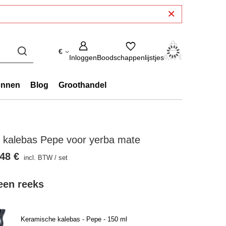
€
Inloggen
Boodschappenlijstjes
0,00 €
onnen
Blog
Groothandel
 kalebas Pepe voor yerba mate
48 €
incl. BTW
/
set
 een reeks
Keramische kalebas - Pepe - 150 ml