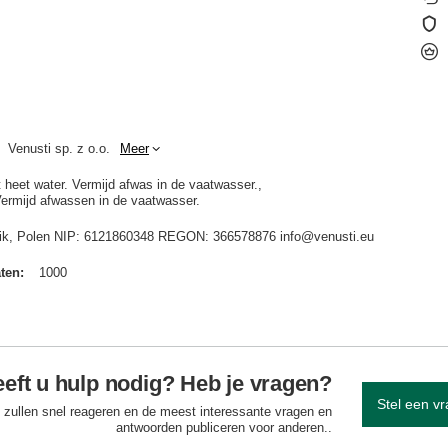
Venusti sp. z o.o.
Meer
t heet water. Vermijd afwas in de vaatwasser.
Vermijd afwassen in de vaatwasser.
idnik, Polen NIP: 6121860348 REGON: 366578876 info@venusti.eu
aten
1000
eft u hulp nodig? Heb je vragen?
Stel een v
 zullen snel reageren en de meest interessante vragen en
antwoorden publiceren voor anderen..