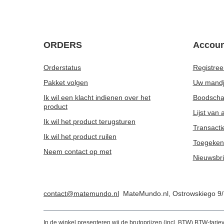
ORDERS
Accoun
Orderstatus
Registree
Pakket volgen
Uw mand
Ik wil een klacht indienen over het
Boodschap
product
Lijst van
Ik wil het product terugsturen
Transacti
Ik wil het product ruilen
Toegeken
Neem contact op met
Nieuwsbri
contact@matemundo.nl
MateMundo.nl
,
Ostrowskiego 9