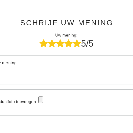
SCHRIJF UW MENING
Uw mening:
5/5
w mening
ductfoto toevoegen: