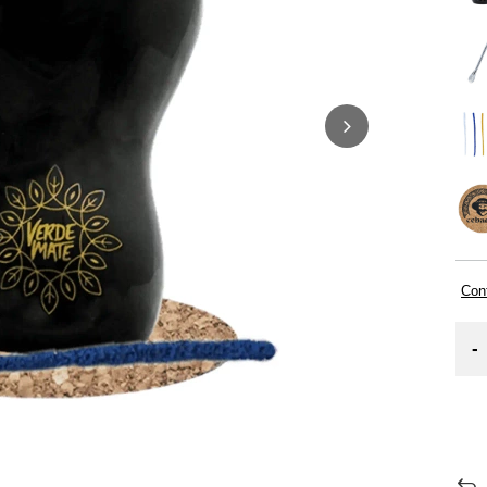
Cont
-