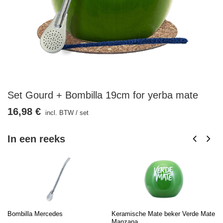
Set Gourd + Bombilla 19cm for yerba mate
16,98 €
incl. BTW
/
set
In een reeks
Bombilla Mercedes
Keramische Mate beker Verde Mate
Re
Manzana