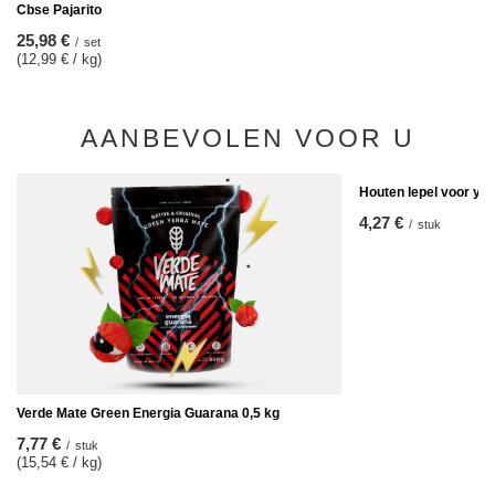
Cbse Pajarito
25,98 €
/
set
(12,99 € / kg)
AANBEVOLEN VOOR U
Houten lepel voor ye
4,27 €
/
stuk
Verde Mate Green Energia Guarana 0,5 kg
7,77 €
/
stuk
(15,54 € / kg)