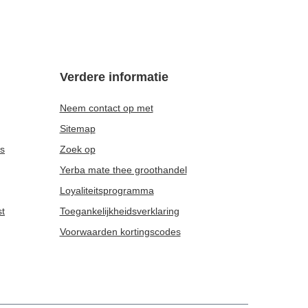
billa
Yerba Mate Green Energy TERMOS startpakket
38,98 €
/
set
,5 kg
Verde Mate Green Energia Guarana 0,5 kg