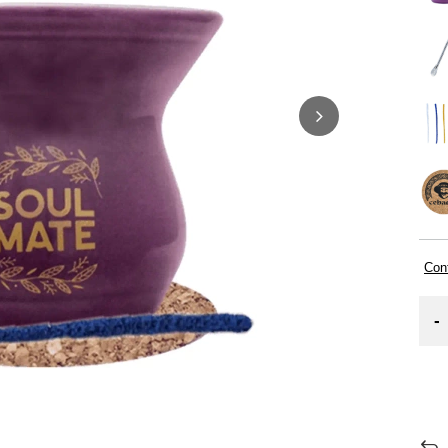
Cont
-