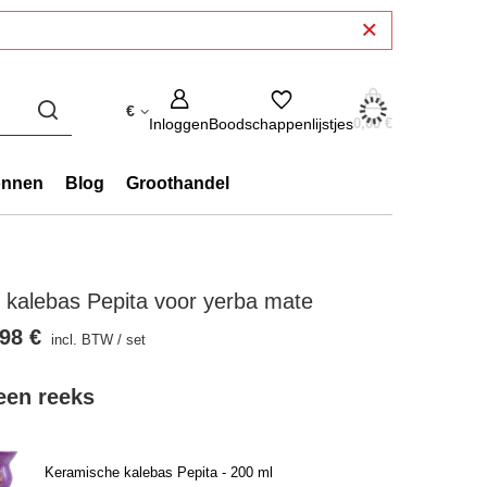
€
Inloggen
Boodschappenlijstjes
0,00 €
onnen
Blog
Groothandel
 kalebas Pepita voor yerba mate
98 €
incl. BTW
/
set
 een reeks
Keramische kalebas Pepita - 200 ml