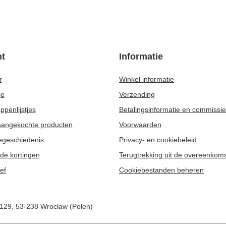
 Set 10x50g 2x Kalebas + 2x Bombilla
Yerba Mate set 10x50g Kalebas + Bom
48,98 €
set
/
set
AANBEVOLEN VOOR U
rgía Guaraná 0,5 kg
Verde Mate Green Frutos Tropicales 0