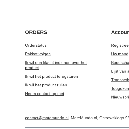
Set voor twee Bombilla kalebassen 10x50g
Yerba Mate
63,98 €
63,98 €
/
set
/
Houten lepel voor yerba mate
Yaguar Ene