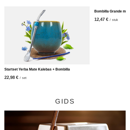
Bombilla Grande met 
12,47 €
/
stuk
Startset Yerba Mate Kalebas + Bombilla
22,98 €
/
set
GIDS