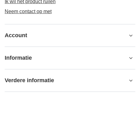
Ik wil het product ruilen
Neem contact op met
Account
Informatie
Verdere informatie
contact@matemundo.nl
MateMundo.nl
,
Ostrowskiego 9/129
,
53-238
Wrocław (Polen)