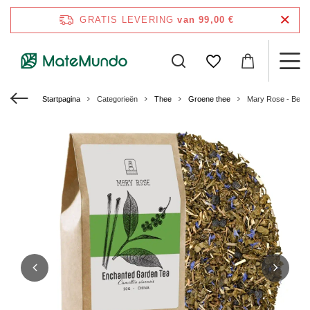
GRATIS LEVERING
van 99,00 €
Startpagina
Categorieën
Thee
Groene thee
Mary Rose - Betov