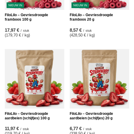
NIEUW IN
NIEUW IN
FiloLilo – Gevriesdroogde
FiloLilo – Gevriesdroogde
framboos 100 g
framboos 20 g
17,97 €
8,57 €
/
stuk
/
stuk
(179,70 € / kg
)
(428,50 € / kg
)
FiloLilo – Gevriesdroogde
FiloLilo – Gevriesdroogde
aardbeien (schijfjes) 100 g
aardbeien (schijfjes) 20 g
11,97 €
6,77 €
/
stuk
/
stuk
(119,70 € / kg
)
(338,50 € / kg
)