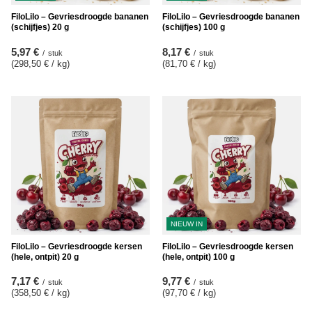
FiloLilo – Gevriesdroogde bananen
FiloLilo – Gevriesdroogde bananen
(schijfjes) 20 g
(schijfjes) 100 g
5,97 €
8,17 €
/
stuk
/
stuk
(298,50 € / kg
)
(81,70 € / kg
)
NIEUW IN
FiloLilo – Gevriesdroogde kersen
FiloLilo – Gevriesdroogde kersen
(hele, ontpit) 20 g
(hele, ontpit) 100 g
7,17 €
9,77 €
/
stuk
/
stuk
(358,50 € / kg
)
(97,70 € / kg
)