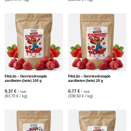
FiloLilo – Gevriesdroogde
FiloLilo – Gevriesdroogde
aardbeien (hele) 100 g
aardbeien (hele) 20 g
9,37 €
6,77 €
/
stuk
/
stuk
(93,70 € / kg
)
(338,50 € / kg
)