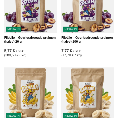
NIEUW IN
NIEUW IN
FiloLilo – Gevriesdroogde pruimen
FiloLilo – Gevriesdroogde pruimen
(halve) 20 g
(halve) 100 g
5,77 €
7,77 €
/
stuk
/
stuk
(288,50 € / kg
)
(77,70 € / kg
)
NIEUW IN
NIEUW IN