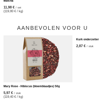
Matcha
11,98 €
/
set
(119,80 € / kg)
AANBEVOLEN VOOR U
Kurk onderzetter
2,87 €
/
stuk
Mary Rose - Hibiscus (bloemblaadjes) 50g
5,97 €
/
stuk
(119,40 € / kg)