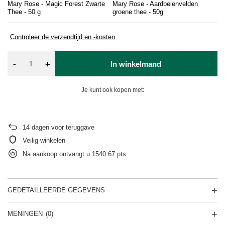
Mary Rose - Magic Forest Zwarte
Mary Rose - Aardbeienvelden
Ma
Thee - 50 g
groene thee - 50g
Gr
Controleer de verzendtijd en -kosten
-
+
In winkelmand
Je kunt ook kopen met:
14
dagen voor teruggave
Veilig winkelen
Na aankoop ontvangt u
1540.67 pts.
GEDETAILLEERDE GEGEVENS
MENINGEN
(0)