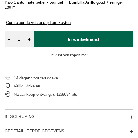
Palo Santo mate beker - Samuel
Bombilla Anillo goud + reiniger
Ku
180 ml
Controleer de verzendtijd en -kosten
-
+
In winkelmand
Je kunt ook kopen met:
14
dagen voor teruggave
Veilig winkelen
Na aankoop ontvangt u
1289.34 pts.
BESCHRIJVING
GEDETAILLEERDE GEGEVENS