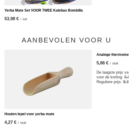
Yerba Mate Set VOOR TWEE Kalebas Bombilla
53,98 €
/
set
AANBEVOLEN VOOR U
KOOPJE
Analoge thermomete
5,86 €
/
stuk
De laagste prijs van 
voor de korting:
5,85
Reguliere prijs:
8,37 
Houten lepel voor yerba mate
4,27 €
/
stuk