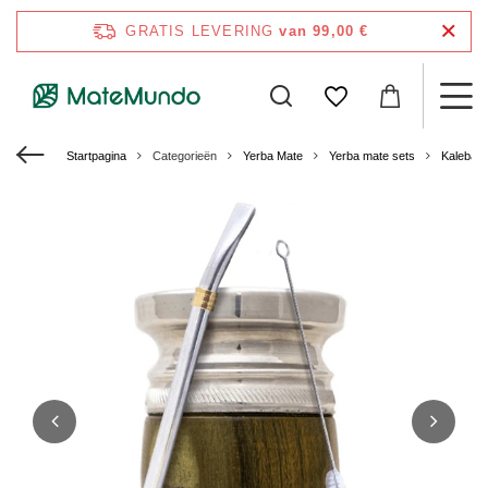
GRATIS LEVERING
van 99,00 €
Startpagina
Categorieën
Yerba Mate
Yerba mate sets
Kalebas 