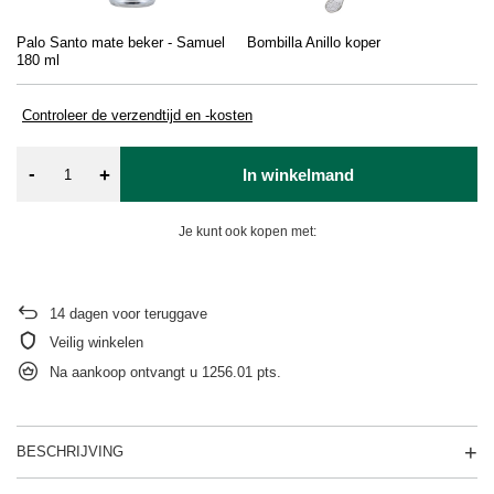
Palo Santo mate beker - Samuel
Bombilla Anillo koper
Ku
180 ml
Controleer de verzendtijd en -kosten
-
+
In winkelmand
Je kunt ook kopen met:
14
dagen voor teruggave
Veilig winkelen
Na aankoop ontvangt u
1256.01 pts.
BESCHRIJVING