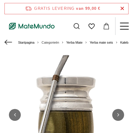
GRATIS LEVERING
van 99,00 €
Startpagina
Categorieën
Yerba Mate
Yerba mate sets
Kalebas 