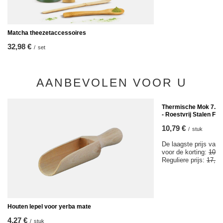
Matcha theezetaccessoires
32,98 €
/
set
AANBEVOLEN VOOR U
KOOPJE
Thermische Mok 7.0 vo
- Roestvrij Stalen Fle
10,79 €
/
stuk
De laagste prijs van 
voor de korting:
10,7
Reguliere prijs:
17,97
Houten lepel voor yerba mate
4,27 €
/
stuk