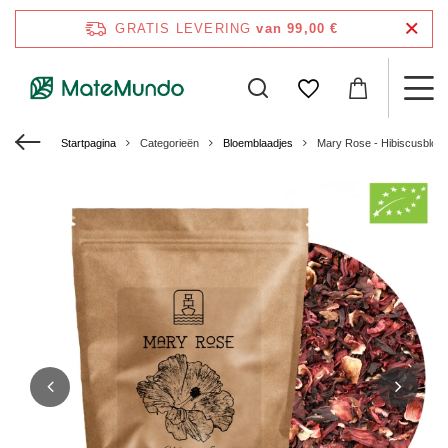
GRATIS LEVERING
van 99,00 €
Startpagina
Categorieën
Bloemblaadjes
Mary Rose - Hibiscusbloem