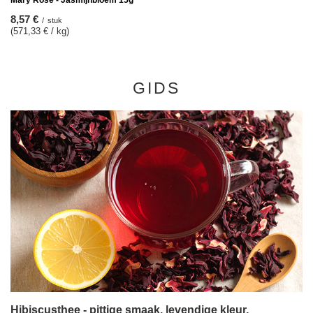
Mary Rose - Jasmijnbloem 15g
8,57 €
/
stuk
(571,33 € / kg)
GIDS
Hibiscusthee - pittige smaak, levendige kleur,