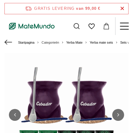
GRATIS LEVERING
van 99,00 €
Startpagina
Categorieën
Yerba Mate
Yerba mate sets
Sets voo