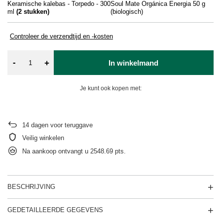
Keramische kalebas - Torpedo - 300
Soul Mate Orgánica Energia 50 g
So
ml
(
2
stukken)
(biologisch)
(b
Controleer de verzendtijd en -kosten
-
+
In winkelmand
Je kunt ook kopen met:
14
dagen voor teruggave
Veilig winkelen
Na aankoop ontvangt u
2548.69 pts.
BESCHRIJVING
GEDETAILLEERDE GEGEVENS