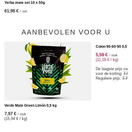
Yerba mate set 10 x 50g
61,98 €
/
set
AANBEVOLEN VOOR U
SPECIALE AANBIEDIN
Colon 90-60-90 0,5 kg
5,59 €
/
stuk
(11,18 € / kg)
De laagste prijs van 
voor de korting:
7,97
Reguliere prijs:
7,77 
Verde Mate Green Limón 0,5 kg
7,97 €
/
stuk
(15,94 € / kg)