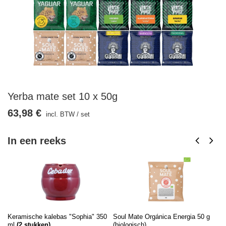
Yerba mate set 10 x 50g
63,98 €
incl. BTW
/
set
In een reeks
Keramische kalebas "Sophia" 350
Soul Mate Orgánica Energia 50 g
So
ml
(
2
stukken)
(biologisch)
(b