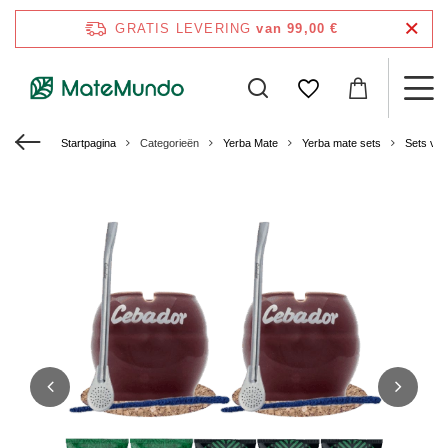
GRATIS LEVERING
van 99,00 €
Startpagina
Categorieën
Yerba Mate
Yerba mate sets
Sets voo