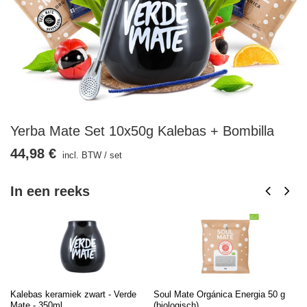
Yerba Mate Set 10x50g Kalebas + Bombilla
44,98 €
incl. BTW
/
set
In een reeks
Kalebas keramiek zwart - Verde
Soul Mate Orgánica Energia 50 g
So
Mate - 350ml
(biologisch)
(b