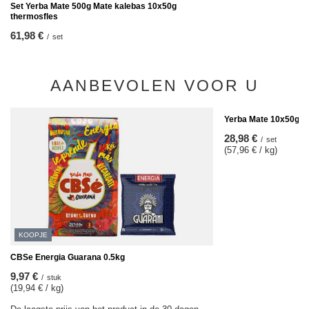
Set Yerba Mate 500g Mate kalebas 10x50g
thermosfles
61,98 €
/
set
AANBEVOLEN VOOR U
Yerba Mate 10x50g S
28,98 €
/
set
(57,96 € / kg)
KOOPJE
CBSe Energia Guarana 0.5kg
9,97 €
/
stuk
(19,94 € / kg)