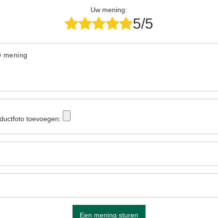
Uw mening:
5/5
w mening
ductfoto toevoegen:
Een mening sturen