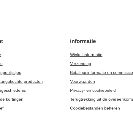
AANBEVOLEN VOOR U
zetter
Guarani Energia con Guarana 0,5 kg
7,97 €
uk
/
stuk
(15,94 € / kg)