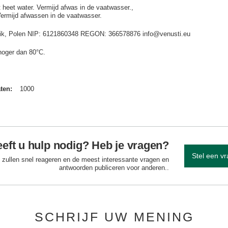
t heet water. Vermijd afwas in de vaatwasser.
Vermijd afwassen in de vaatwasser.
idnik, Polen NIP: 6121860348 REGON: 366578876 info@venusti.eu
hoger dan 80°C.
aten
1000
eft u hulp nodig? Heb je vragen?
Stel een v
 zullen snel reageren en de meest interessante vragen en
antwoorden publiceren voor anderen..
SCHRIJF UW MENING