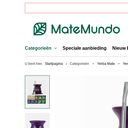
Categorieën
Speciale aanbieding
Nieuw 
U bent hier.:
Startpagina
Categorieën
Yerba Mate
Yer