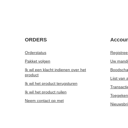
voor de korting:
46,98 €
-4%
Reguliere prijs:
46,98 €
-4%
Verde Mate Green Energia Guarana 0,5 kg
Kurk onder
7,77 €
2,87 €
/
stuk
/
st
(15,54 € / kg)