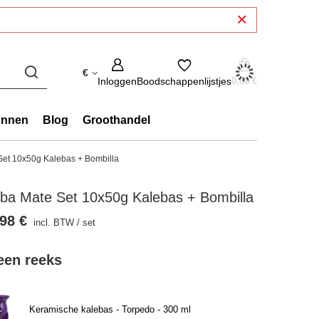
€
Inloggen
Boodschappenlijstjes
0,00 €
onnen
Blog
Groothandel
Set 10x50g Kalebas + Bombilla
ba Mate Set 10x50g Kalebas + Bombilla
98 €
incl. BTW
/
set
 een reeks
Keramische kalebas - Torpedo - 300 ml