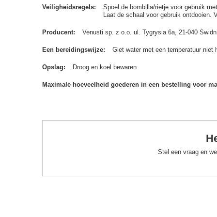
Veiligheidsregels
Spoel de bombilla/rietje voor gebruik me
Laat de schaal voor gebruik ontdooien. 
Producent
Venusti sp. z o.o. ul. Tygrysia 6a, 21-040 Św
Een bereidingswijze
Giet water met een temperatuur niet 
Opslag
Droog en koel bewaren.
Maximale hoeveelheid goederen in een bestelling voor m
He
Stel een vraag en we