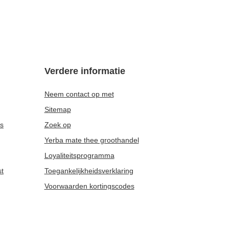
KOOPJE
Analoge thermometer
5,86 €
/
stuk