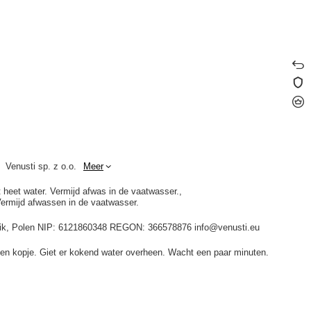
Venusti sp. z o.o.
Meer
t heet water. Vermijd afwas in de vaatwasser.
Vermijd afwassen in de vaatwasser.
idnik, Polen NIP: 6121860348 REGON: 366578876 info@venusti.eu
een kopje. Giet er kokend water overheen. Wacht een paar minuten.