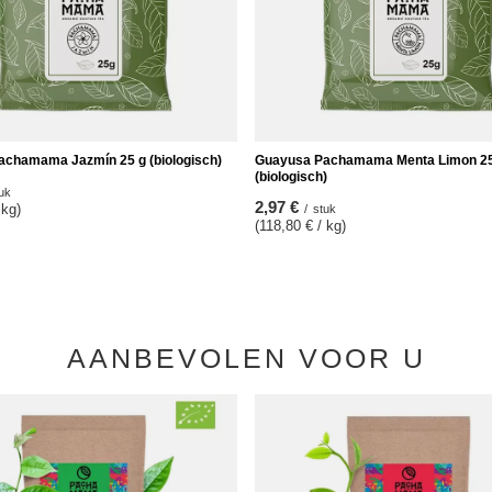
chamama Jazmín 25 g (biologisch)
Guayusa Pachamama Menta Limon 25
(biologisch)
uk
2,97 €
 kg)
/
stuk
(118,80 € / kg)
AANBEVOLEN VOOR U