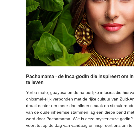
Pachamama - de Inca-godin die inspireert om i
te leven
Yerba mate, guayusa en de natuurlijke infusies die hierv
onlosmakelijk verbonden met de rijke cultuur van Zuid-Am
draait echter om meer dan alleen smaak en stimulerende
van de oude inheemse stammen lag een diepe band met 
werd door Pachamama. Wie is deze mysterieuze godin? 
voort tot op de dag van vandaag en inspireert ons om te k
milieuvriendelijke producten die de balans van Moeder 