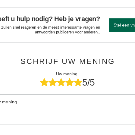
eft u hulp nodig? Heb je vragen?
Stel een v
 zullen snel reageren en de meest interessante vragen en
antwoorden publiceren voor anderen..
SCHRIJF UW MENING
Uw mening:
5/5
w mening