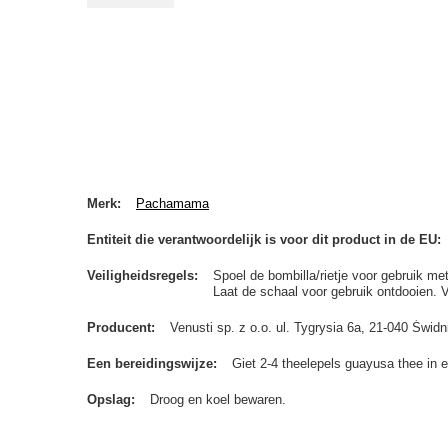
Merk
Pachamama
Entiteit die verantwoordelijk is voor dit product in de EU
Veiligheidsregels
Spoel de bombilla/rietje voor gebruik me
Laat de schaal voor gebruik ontdooien. 
Producent
Venusti sp. z o.o. ul. Tygrysia 6a, 21-040 Św
Een bereidingswijze
Giet 2-4 theelepels guayusa thee in 
Opslag
Droog en koel bewaren.