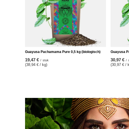
Guayusa Pachamama Pure 0,5 kg (biologisch)
Guayusa Pa
19,47 €
30,97 €
/
stuk
/
(38,94 € / kg)
(30,97 € / 