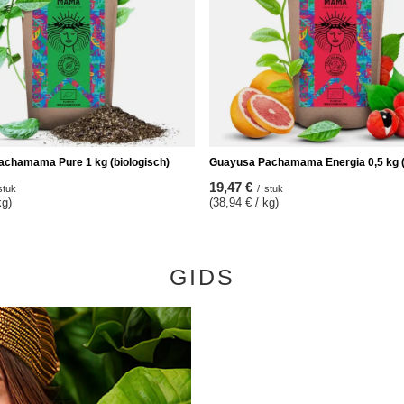
chamama Pure 1 kg (biologisch)
Guayusa Pachamama Energia 0,5 kg (
19,47 €
stuk
/
stuk
kg)
(38,94 € / kg)
GIDS