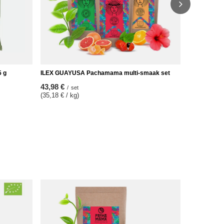
 g
ILEX GUAYUSA Pachamama multi-smaak set
43,98 €
/
set
(35,18 € / kg)