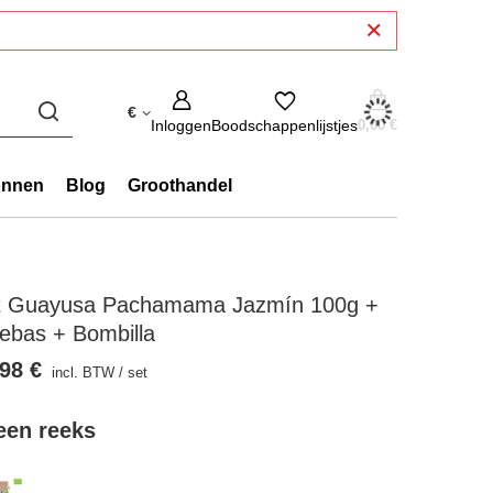
€
Inloggen
Boodschappenlijstjes
0,00 €
onnen
Blog
Groothandel
t Guayusa Pachamama Jazmín 100g +
ebas + Bombilla
98 €
incl. BTW
/
set
 een reeks