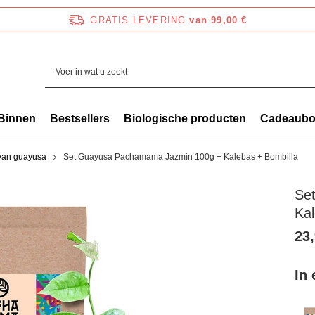
GRATIS LEVERING
van 99,00 €
Binnen
Bestsellers
Biologische producten
Cadeaub
van guayusa
Set Guayusa Pachamama Jazmín 100g + Kalebas + Bombilla
Se
Kal
23,
In