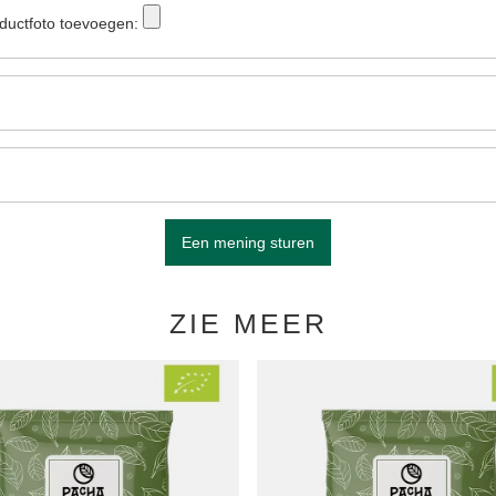
ductfoto toevoegen:
Een mening sturen
ZIE MEER