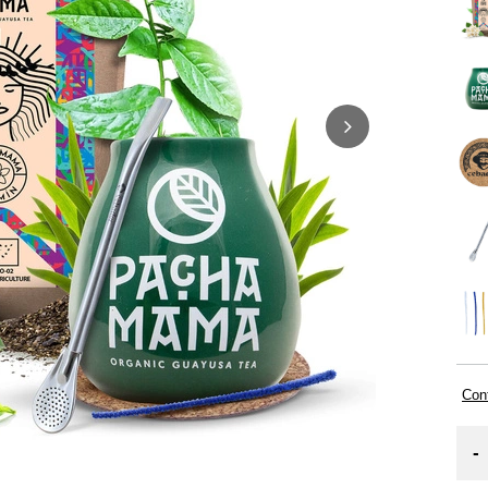
Cont
-