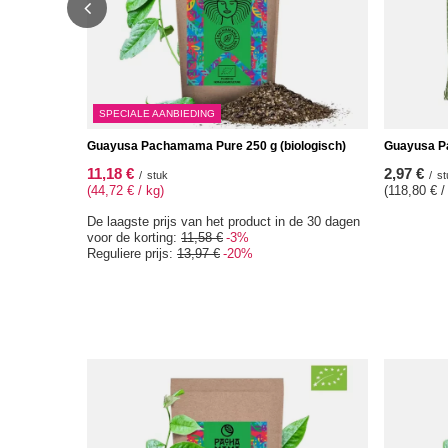
SPECIALE AANBIEDING
Guayusa Pachamama Pure 250 g (biologisch)
Guayusa Pa
11,18 €
2,97 €
/
stuk
/
st
(44,72 € / kg)
(118,80 € /
De laagste prijs van het product in de 30 dagen
voor de korting:
11,58 €
-3%
Reguliere prijs:
13,97 €
-20%