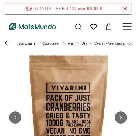
GRATIS LEVERING
van 99,00 €
Startpagina
Categorieën
Fruit
Dry
Vivarini - Veenbessen (gedr