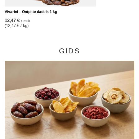
Vivarini – Ontpitte dadels 1 kg
12,47 €
/
stuk
(12,47 € / kg)
GIDS