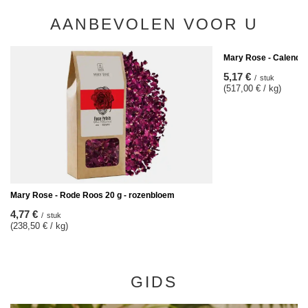
AANBEVOLEN VOOR U
Mary Rose - Calendul
5,17 €
/
stuk
(517,00 € / kg)
Mary Rose - Rode Roos 20 g - rozenbloem
4,77 €
/
stuk
(238,50 € / kg)
GIDS