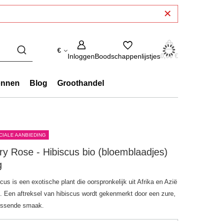
€
Inloggen
Boodschappenlijstjes
0,00 €
onnen
Blog
Groothandel
CIALE AANBIEDING
y Rose - Hibiscus bio (bloemblaadjes)
g
cus is een exotische plant die oorspronkelijk uit Afrika en Azië
. Een aftreksel van hibiscus wordt gekenmerkt door een zure,
rissende smaak.