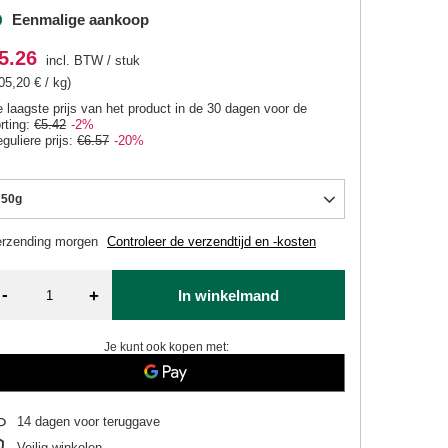
Eenmalige aankoop
5.26
incl. BTW
/
stuk
05,20 € / kg)
 laagste prijs van het product in de 30 dagen voor de
rting:
€5.42
-2%
guliere prijs:
€6.57
-20%
50g
erzending
morgen
Controleer de verzendtijd en -kosten
-
+
In winkelmand
Je kunt ook kopen met:
14
dagen voor teruggave
Veilig winkelen