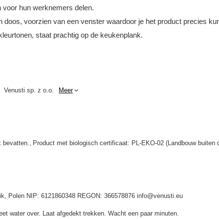
n voor hun werknemers delen.
n doos, voorzien van een venster waardoor je het product precies kunt
kleurtonen, staat prachtig op de keukenplank.
Venusti sp. z o.o.
Meer
 bevatten.
Product met biologisch certificaat: PL-EKO-02 (Landbouw buiten 
idnik, Polen NIP: 6121860348 REGON: 366578876 info@venusti.eu
heet water over. Laat afgedekt trekken. Wacht een paar minuten.