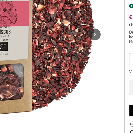
€
(1
De
ko
Re
V