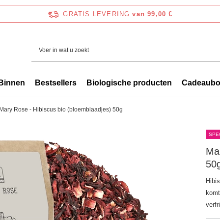
GRATIS LEVERING
van 99,00 €
Binnen
Bestsellers
Biologische producten
Cadeaub
Mary Rose - Hibiscus bio (bloemblaadjes) 50g
SPE
Mar
50
Hibis
komt
verf