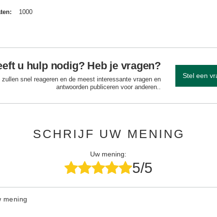
aten
1000
eft u hulp nodig? Heb je vragen?
Stel een v
 zullen snel reageren en de meest interessante vragen en
antwoorden publiceren voor anderen..
SCHRIJF UW MENING
Uw mening:
5/5
w mening