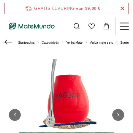
GRATIS LEVERING
van 99,00 €
Startpagina
Categorieën
Yerba Mate
Yerba mate sets
Starters