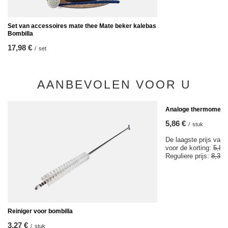
Set van accessoires mate thee Mate beker kalebas
Bombilla
17,98 €
/
set
AANBEVOLEN VOOR U
KOOPJE
Analoge thermomete
5,86 €
/
stuk
De laagste prijs van 
voor de korting:
5,85
Reguliere prijs:
8,37 
Reiniger voor bombilla
3,27 €
/
stuk