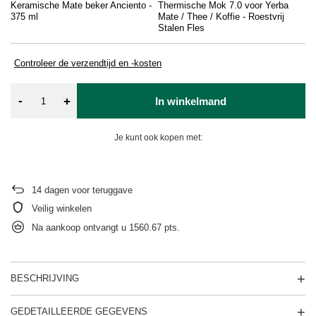
Keramische Mate beker Anciento -
Thermische Mok 7.0 voor Yerba
So
375 ml
Mate / Thee / Koffie - Roestvrij
(b
Stalen Fles
Controleer de verzendtijd en -kosten
-
+
In winkelmand
Je kunt ook kopen met:
14
dagen voor teruggave
Veilig winkelen
Na aankoop ontvangt u
1560.67 pts.
BESCHRIJVING
GEDETAILLEERDE GEGEVENS