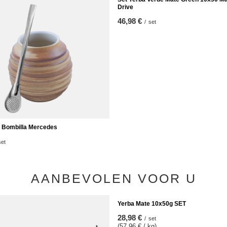
 Bombilla Mercedes
Set Yerba Verde Mate Green 10x50 M
Drive
set
46,98 €
/
set
AANBEVOLEN VOOR U