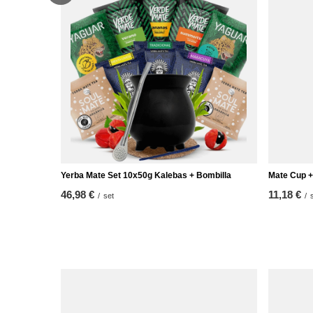
Yerba Mate Set 10x50g Kalebas + Bombilla
Mate Cup +
46,98 €
11,18 €
/
set
/