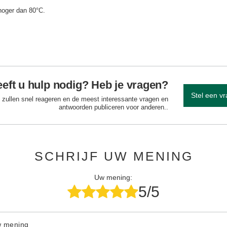
hoger dan 80°C.
eft u hulp nodig? Heb je vragen?
Stel een v
 zullen snel reageren en de meest interessante vragen en
antwoorden publiceren voor anderen..
SCHRIJF UW MENING
Uw mening:
5/5
w mening