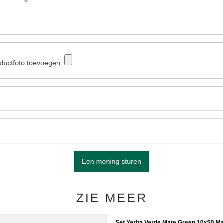
ductfoto toevoegen:
Een mening sturen
ZIE MEER