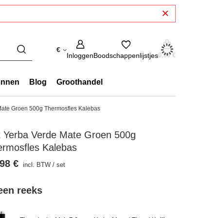
€
Inloggen
Boodschappenlijstjes
0,00 €
onnen
Blog
Groothandel
Mate Groen 500g Thermosfles Kalebas
t Yerba Verde Mate Groen 500g
ermosfles Kalebas
98 €
incl. BTW
/
set
 een reeks