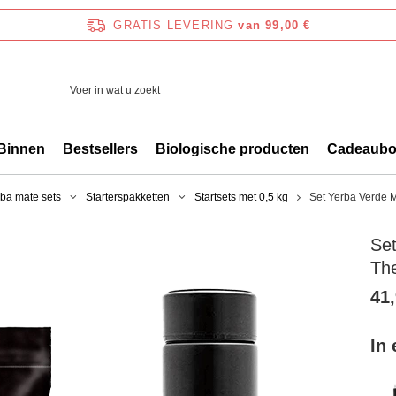
GRATIS LEVERING
van 99,00 €
Binnen
Bestsellers
Biologische producten
Cadeaub
ba mate sets
Starterspakketten
Startsets met 0,5 kg
Set Yerba Verde 
Se
Th
41,
In