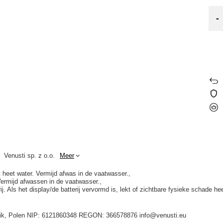
-
Venusti sp. z o.o.
Meer
t heet water. Vermijd afwas in de vaatwasser.
Vermijd afwassen in de vaatwasser.
. Als het display/de batterij vervormd is, lekt of zichtbare fysieke schade he
idnik, Polen NIP: 6121860348 REGON: 366578876 info@venusti.eu