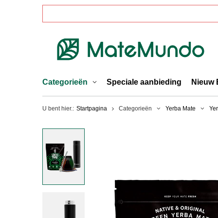
Categorieën
Speciale aanbieding
Nieuw 
U bent hier.:
Startpagina
Categorieën
Yerba Mate
Yer