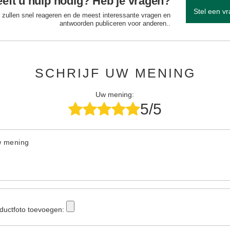
eft u hulp nodig? Heb je vragen?
Stel een v
 zullen snel reageren en de meest interessante vragen en
antwoorden publiceren voor anderen..
SCHRIJF UW MENING
Uw mening:
5/5
w mening
ductfoto toevoegen: