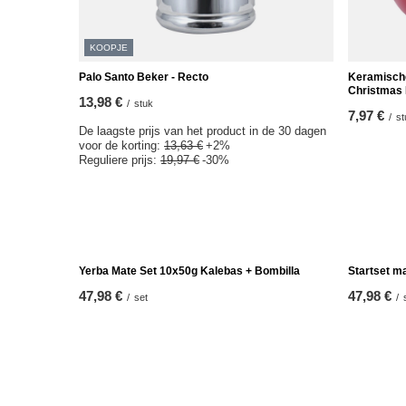
KOOPJE
Palo Santo Beker - Recto
Keramische
Christmas E
13,98 €
/
stuk
7,97 €
/
st
De laagste prijs van het product in de 30 dagen
voor de korting:
13,63 €
+2%
Reguliere prijs:
19,97 €
-30%