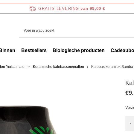
GRATIS LEVERING
van 99,00 €
Binnen
Bestsellers
Biologische producten
Cadeaub
ten Yerba mate
Keramische kalebassen/matten
Kalebas keramiek Samba 
Ka
€9
Verz
-