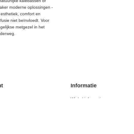
arom is een keramische
itie die honderden jaren
atuurlijke kalebassen of
aker moderne oplossingen -
sthetiek, comfort en
usie niet beïnvloedt. Voor
elijkse metgezel in het
onderweg.