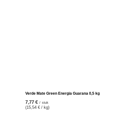
SPECIALE AANBIEDING
Keramische kalebas Pepita - 200 ml
5,99 €
/
stuk
De laagste prijs van het product in de 30 dagen
voor de korting:
6,59 €
-9%
Reguliere prijs:
9,77 €
-39%