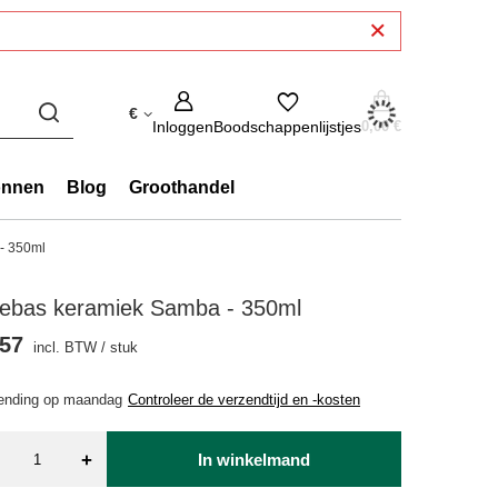
€
Inloggen
Boodschappenlijstjes
0,00 €
onnen
Blog
Groothandel
- 350ml
lebas keramiek Samba - 350ml
.57
incl. BTW
/
stuk
ending
op maandag
Controleer de verzendtijd en -kosten
+
In winkelmand