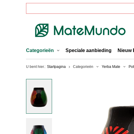
Categorieën
Speciale aanbieding
Nieuw 
U bent hier.:
Startpagina
Categorieën
Yerba Mate
Pot