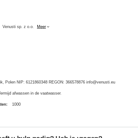
Venusti sp. z o.o.
Meer
idnik, Polen NIP: 6121860348 REGON: 366578876 info@venusti.eu
Vermijd afwassen in de vaatwasser.
aten
1000