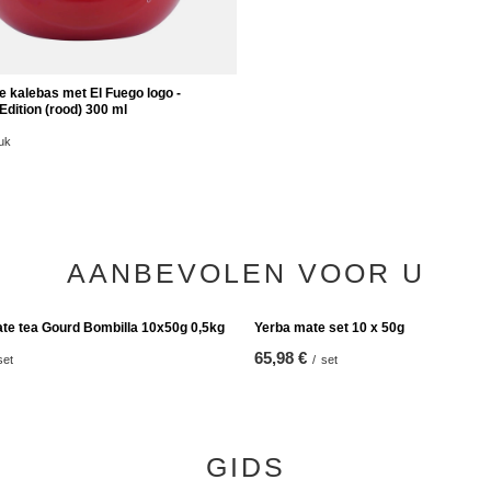
 kalebas met El Fuego logo -
Keramische kalebas Marble 375 ml
dition (rood) 300 ml
7,97 €
/
stuk
uk
AANBEVOLEN VOOR U