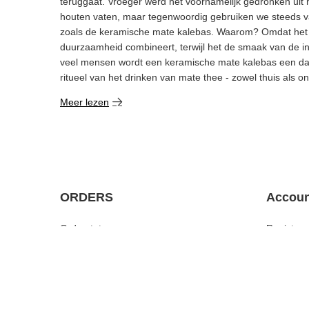
Keramische mate kalebas voor yerba mate - wa
mate beker het kiezen waard?
Yerba mate is een Zuid-Amerikaanse infusie met een trad
teruggaat. Vroeger werd het voornamelijk gedronken uit n
houten vaten, maar tegenwoordig gebruiken we steeds v
zoals de keramische mate kalebas. Waarom? Omdat het e
duurzaamheid combineert, terwijl het de smaak van de inf
veel mensen wordt een keramische mate kalebas een dag
ritueel van het drinken van mate thee - zowel thuis als 
Meer lezen