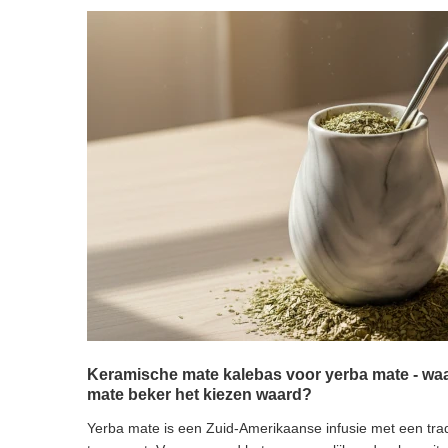
Yerba Mate Set 10x50g Kalebas + Bombilla
Startset m
47,98 €
47,98 €
/
set
/