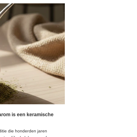
ate tea Gourd Bombilla 10x50g 0,5kg
Yerba mate set 10 x 50g
65,98 €
set
/
set
GIDS