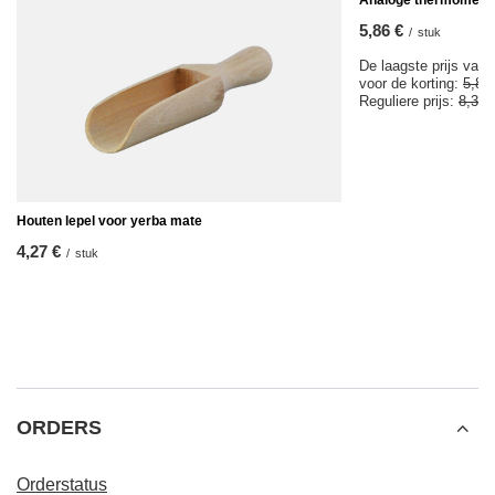
Yerba mate set Verde Mate keramische kalebas
bombilla
29,98 €
/
set
AANBEVOLEN VOOR U
KOOPJE
Analoge thermomete
5,86 €
/
stuk
De laagste prijs van 
voor de korting:
5,85
Reguliere prijs:
8,37 
Houten lepel voor yerba mate
4,27 €
/
stuk