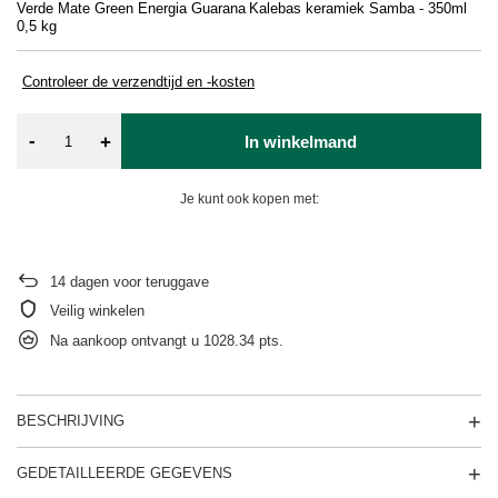
Verde Mate Green Energia Guarana
Kalebas keramiek Samba - 350ml
Re
0,5 kg
Controleer de verzendtijd en -kosten
-
+
In winkelmand
Je kunt ook kopen met:
14
dagen voor teruggave
Veilig winkelen
Na aankoop ontvangt u
1028.34 pts.
BESCHRIJVING
GEDETAILLEERDE GEGEVENS