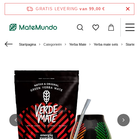
GRATIS LEVERING
van 99,00 €
Startpagina
Categorieën
Yerba Mate
Yerba mate sets
Starters