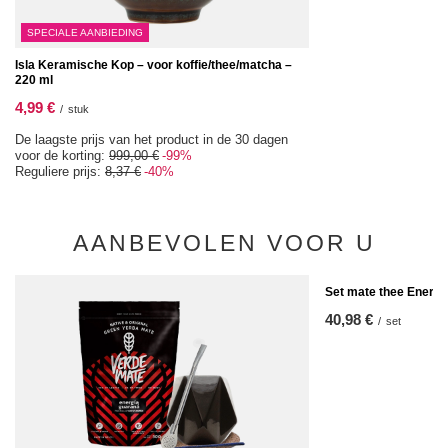
SPECIALE AANBIEDING
Isla Keramische Kop – voor koffie/thee/matcha –
220 ml
4,99 €
/
stuk
De laagste prijs van het product in de 30 dagen
voor de korting:
999,00 €
-99%
Reguliere prijs:
8,37 €
-40%
AANBEVOLEN VOOR U
Set mate thee Energi
40,98 €
/
set