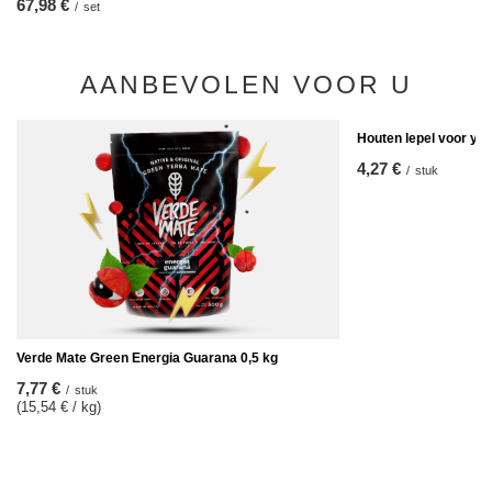
67,98 €
/
set
AANBEVOLEN VOOR U
Houten lepel voor ye
4,27 €
/
stuk
Verde Mate Green Energia Guarana 0,5 kg
7,77 €
/
stuk
(15,54 € / kg)