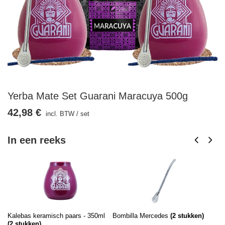
Yerba Mate Set Guarani Maracuya 500g
42,98 €
incl. BTW
/
set
In een reeks
Kalebas keramisch paars - 350ml
Bombilla Mercedes
(
2
stukken)
Gu
(
2
stukken)