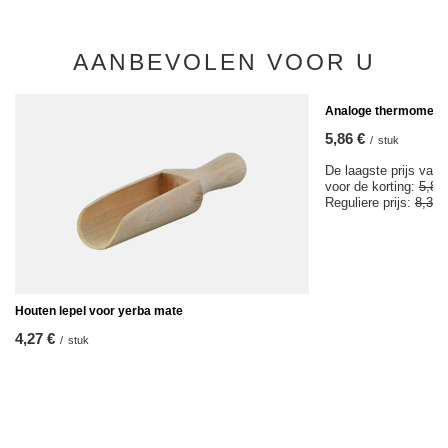
AANBEVOLEN VOOR U
KOOPJE
Analoge thermomete
5,86 €
/
stuk
De laagste prijs van 
voor de korting:
5,85
Reguliere prijs:
8,37 
Houten lepel voor yerba mate
4,27 €
/
stuk