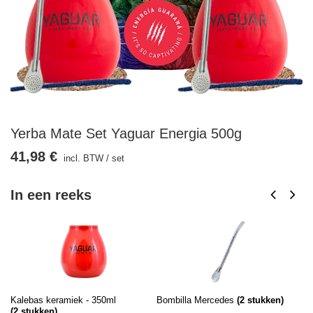
Yerba Mate Set Yaguar Energia 500g
41,98 €
incl. BTW
/
set
In een reeks
Kalebas keramiek - 350ml
Bombilla Mercedes
(
2
stukken)
Ya
(
2
stukken)