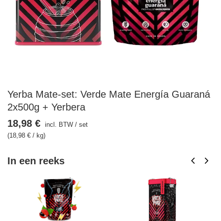
Yerba Mate-set: Verde Mate Energía Guaraná
2x500g + Yerbera
18,98 €
incl. BTW
/
set
(18,98 € / kg)
In een reeks