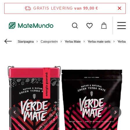
GRATIS LEVERING
van 99,00 €
Startpagina
Categorieën
Yerba Mate
Yerba mate sets
Yerba M